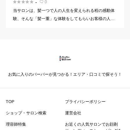





0
-

当サロンは、髪一つで人の人生を変えられる程の感動体
験、そんな「髪一重」な体験をしてもらいお客様の人生
がより豊かになるような理容室を目指し続けます。理髪
店ならではのシェービング(眉毛、産毛も整えます)やヘ
ッドスパを受けられ […]
お気に入りのバーバーが見つかる！エリア・口コミで探そう！
TOP
プライバシーポリシー
ショップ・サロン検索
運営会社
理容師特集
お近くの人気サロンでお顔剃