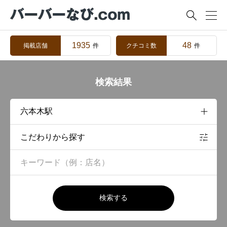

1935
48
掲載店舗
クチコミ数
件
件
検索結果
こだわりから探す
検索する