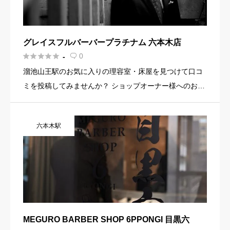
グレイスフルバーバープラチナム 六本木店





0
-

溜池山王駅のお気に入りの理容室・床屋を見つけて口コ
ミを投稿してみませんか？ ショップオーナー様へのお知
らせ お店の魅力を発信してみませんか？ 店舗の基本情
報・イメージ写真・メニュー・PR文章・ホームページリ
六本木駅
ンクなど機能を […]
MEGURO BARBER SHOP 6PPONGI 目黒六