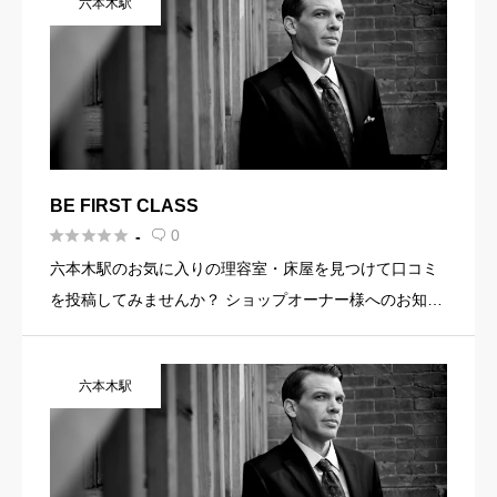
六本木駅
など機能を使 […]
BE FIRST CLASS





0
-

六本木駅のお気に入りの理容室・床屋を見つけて口コミ
を投稿してみませんか？ ショップオーナー様へのお知ら
せ お店の魅力を発信してみませんか？ 店舗の基本情報・
イメージ写真・メニュー・PR文章・ホームページリンク
六本木駅
など機能を使 […]