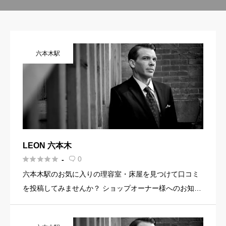
六本木駅
LEON 六本木





0
-

六本木駅のお気に入りの理容室・床屋を見つけて口コミ
を投稿してみませんか？ ショップオーナー様へのお知ら
せ お店の魅力を発信してみませんか？ 店舗の基本情報・
イメージ写真・メニュー・PR文章・ホームページリンク