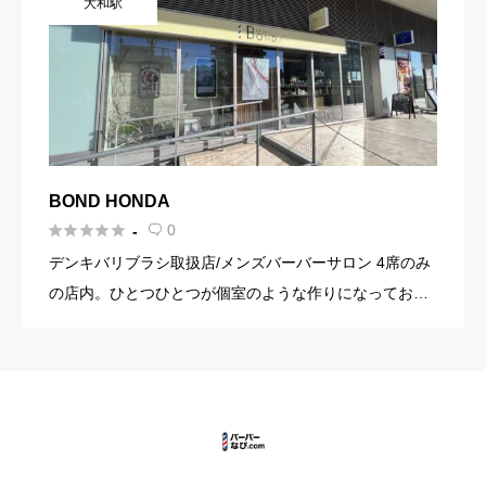
大和駅
BOND HONDA





0
-

デンキバリブラシ取扱店/メンズバーバーサロン 4席のみ
の店内。ひとつひとつが個室のような作りになってお
り、フェイシャルやヘッドスパなどのリラクゼーション
メニューを多く取り揃えて皆さまをお待ちしておりま
す。 Muneha […]