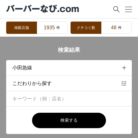

1935
48
掲載店舗
クチコミ数
件
件
検索結果
こだわりから探す
検索する