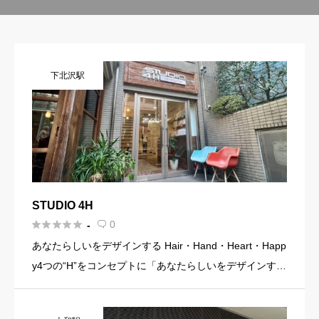
下北沢駅
STUDIO 4H





0
-

あなたらしいをデザインする Hair・Hand・Heart・Happ
y4つの“H”をコンセプトに「あなたらしいをデザインす
る」下北沢の美容室です。 Yuka Sawai (澤井 佑果) ST
UDIO 4H 理容師歴：6年 […]