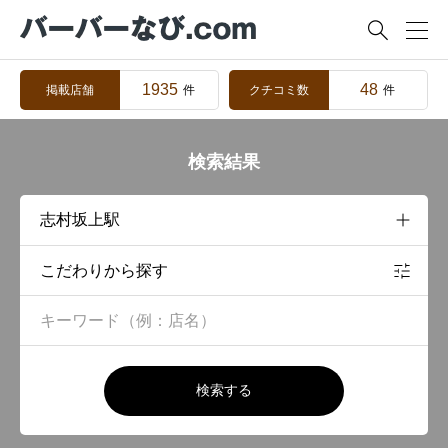

1935
48
掲載店舗
クチコミ数
件
件
検索結果
こだわりから探す
検索する