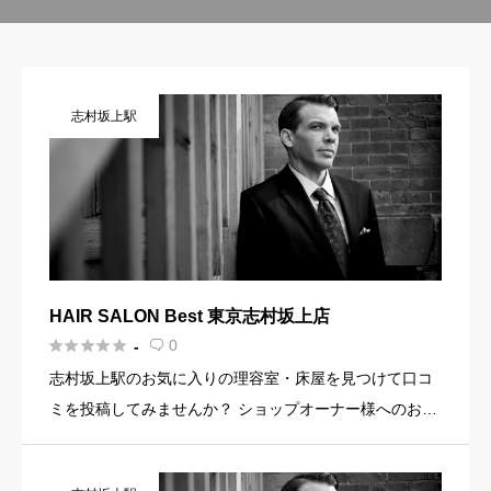
志村坂上駅
HAIR SALON Best 東京志村坂上店





0
-

志村坂上駅のお気に入りの理容室・床屋を見つけて口コ
ミを投稿してみませんか？ ショップオーナー様へのお知
らせ お店の魅力を発信してみませんか？ 店舗の基本情
報・イメージ写真・メニュー・PR文章・ホームページリ