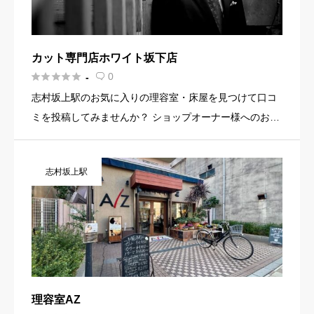
カット専門店ホワイト坂下店





0
-

志村坂上駅のお気に入りの理容室・床屋を見つけて口コ
ミを投稿してみませんか？ ショップオーナー様へのお知
らせ お店の魅力を発信してみませんか？ 店舗の基本情
報・イメージ写真・メニュー・PR文章・ホームページリ
志村坂上駅
ンクなど機能を […]
理容室AZ