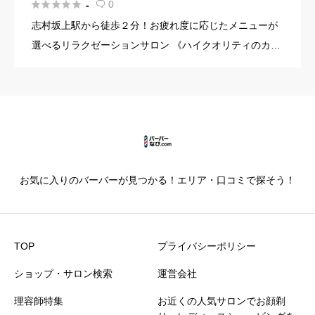





0
-

志村坂上駅から徒歩２分！お疲れ度に応じたメニューが
選べるリラクゼーションサロン 《ハイクオリティのカッ
ト技術と癒しのひと時をお届け》 お客様一人ひとりの髪
質・毛量・毛流れ・損傷状態・顔の輪郭・バランスを見
極め、再現性の高 […]
お気に入りのバーバーが見つかる！エリア・口コミで探そう！
TOP
プライバシーポリシー
ショップ・サロン検索
運営会社
理容師特集
お近くの人気サロンでお顔剃