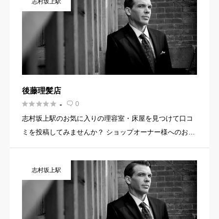
志村坂上駅
ンクなど機能を […]
後藤理髪店





0
-

志村坂上駅のお気に入りの理容室・床屋を見つけて口コ
ミを投稿してみませんか？ ショップオーナー様へのお知
らせ お店の魅力を発信してみませんか？ 店舗の基本情
報・イメージ写真・メニュー・PR文章・ホームページリ
志村坂上駅
ンクなど機能を […]