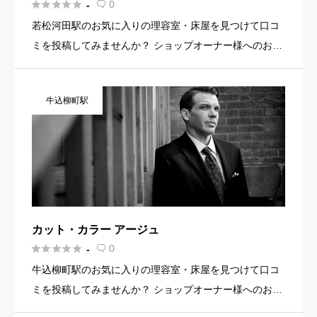





0
-

若松河田駅のお気に入りの理容室・床屋を見つけて口コ
ミを投稿してみませんか？ ショップオーナー様へのお知
らせ お店の魅力を発信してみませんか？ 店舗の基本情
報・イメージ写真・メニュー・PR文章・ホームページリ
牛込柳町駅
ンクなど機能を […]
カット・カラー アージュ





0
-

牛込柳町駅のお気に入りの理容室・床屋を見つけて口コ
ミを投稿してみませんか？ ショップオーナー様へのお知
らせ お店の魅力を発信してみませんか？ 店舗の基本情