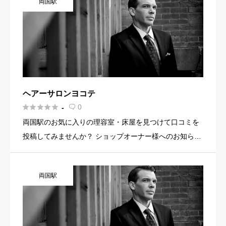
両国駅
ど機能を使っ […]
ヘアーサロンヨコテ





0
-

両国駅のお気に入りの理容室・床屋を見つけて口コミを
投稿してみませんか？ ショップオーナー様へのお知らせ
お店の魅力を発信してみませんか？ 店舗の基本情報・イ
メージ写真・メニュー・PR文章・ホームページリンクな
両国駅
ど機能を使っ […]