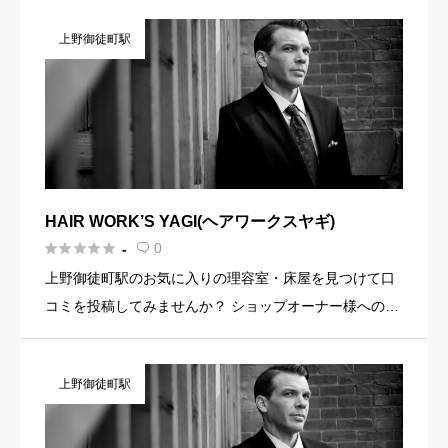
報・イメージ写真・メニュー・PR文章・ホームページリ
上野御徒町駅
ンクなど機能を […]
HAIR WORK’S YAGI(ヘアワークスヤギ)





0
-

上野御徒町駅のお気に入りの理容室・床屋を見つけて口
コミを投稿してみませんか？ ショップオーナー様へのお
知らせ お店の魅力を発信してみませんか？ 店舗の基本情
報・イメージ写真・メニュー・PR文章・ホームページリ
上野御徒町駅
ンクなど機能 […]