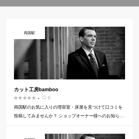
両国駅
カット工房bamboo





0
-

両国駅のお気に入りの理容室・床屋を見つけて口コミを
投稿してみませんか？ ショップオーナー様へのお知らせ
お店の魅力を発信してみませんか？ 店舗の基本情報・イ
メージ写真・メニュー・PR文章・ホームページリンクな