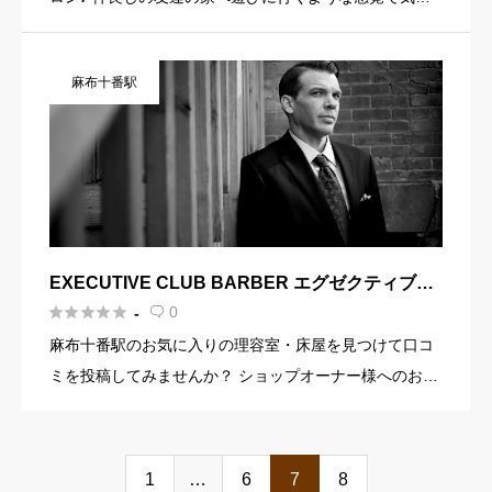
にお越し頂ける雰囲気が自慢のヘアサロンです。スタイ
リストが1人のお店なので、小さなお子様連れの方や男性
麻布十番駅
の方、 […]
EXECUTIVE CLUB BARBER エグゼクティブク
ラブバーバー





0
-

麻布十番駅のお気に入りの理容室・床屋を見つけて口コ
ミを投稿してみませんか？ ショップオーナー様へのお知
らせ お店の魅力を発信してみませんか？ 店舗の基本情
報・イメージ写真・メニュー・PR文章・ホームページリ
ンクなど機能を […]
1
…
6
7
8