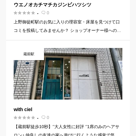
ウエノオカチマチカジンビハツシツ





0
-

上野御徒町駅のお気に入りの理容室・床屋を見つけて口
コミを投稿してみませんか？ ショップオーナー様へのお
知らせ お店の魅力を発信してみませんか？ 店舗の基本情
報・イメージ写真・メニュー・PR文章・ホームページリ
蔵前駅
ンクなど機能 […]
with ciel





0
-

【蔵前駅徒歩10秒】‘’大人女性に好評 ‘’1席のみのヘアサ
ロン♪ 仲良しの友達の家へ遊びに行くような感覚で気軽