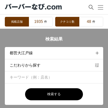

1935
48
掲載店舗
クチコミ数
件
件
検索結果
こだわりから探す
検索する