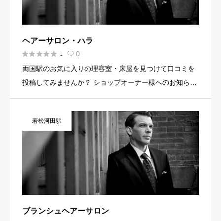
ヘアーサロン・ハラ





0
-

両国駅のお気に入りの理容室・床屋を見つけて口コミを
投稿してみませんか？ ショップオーナー様へのお知らせ
お店の魅力を発信してみませんか？ 店舗の基本情報・イ
メージ写真・メニュー・PR文章・ホームページリンクな
若松河田駅
ど機能を使っ […]
ブランシュヘアーサロン