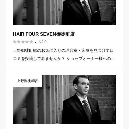
HAIR FOUR SEVEN御徒町店





0
-

上野御徒町駅のお気に入りの理容室・床屋を見つけて口
コミを投稿してみませんか？ ショップオーナー様へのお
知らせ お店の魅力を発信してみませんか？ 店舗の基本情
報・イメージ写真・メニュー・PR文章・ホームページリ
上野御徒町駅
ンクなど機能 […]