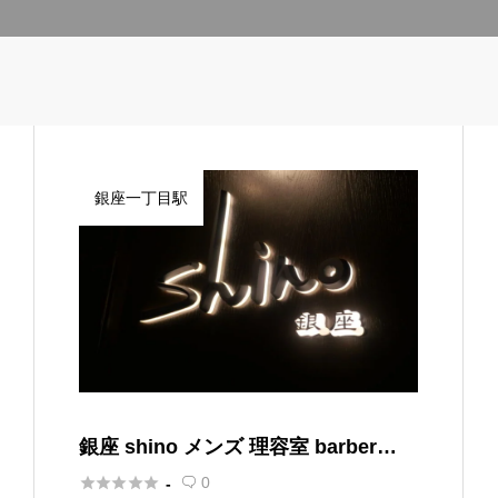
銀座一丁目駅
銀座 shino メンズ 理容室 barber
【ギンザ シノ メンズ リヨウシツ バ





0
-
