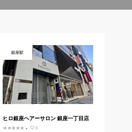
銀座駅
ヒロ銀座ヘアーサロン 銀座一丁目店





0
-
