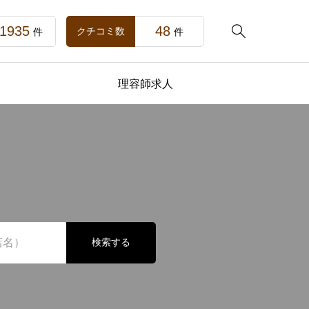
1935
48

クチコミ数
件
件
理容師求人
検索する