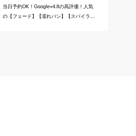
当日予約OK！Google⭐︎4.8の高評価！人気
の【フェード】【濡れパン】【スパイラ
ル】【ツイスパ】など幅広いスタイルに対
応！銀座一丁目店は【有楽町】【日本橋】
【京橋】【東京】【銀座】エリアから多く
のお客 […]