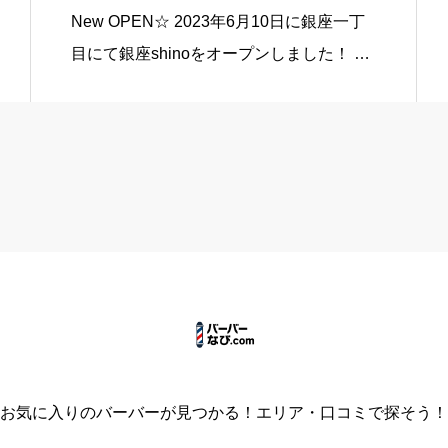
ーバー】
New OPEN☆ 2023年6月10日に銀座一丁
目にて銀座shinoをオープンしました！ 💈
ビジネスマン支持率No.1 ◎完全個室４席
半個室３席エステルーム1席あり ☆最終21
時までOK ◆常にお客様の […]
お気に入りのバーバーが見つかる！エリア・口コミで探そう！