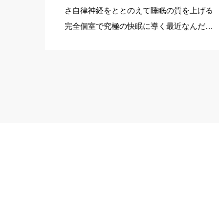
さ自律神経をととのえて睡眠の質を上げる
完全個室で究極の快眠に導く最近なんだか
体が重い…寝付き、寝起きが悪くなった…
デスクワークで首、肩の凝りがとれない…
その疲れ、実は体の疲れではなく【脳】が
疲れているかもしれません。 […]