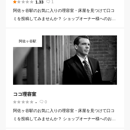





1
1.33

阿佐ヶ谷駅のお気に入りの理容室・床屋を見つけて口コ
ミを投稿してみませんか？ ショップオーナー様へのお知
らせ お店の魅力を発信してみませんか？ 店舗の基本情
報・イメージ写真・メニュー・PR文章・ホームページリ
阿佐ヶ谷駅
ンクなど機能を […]
ココ理容室





0
-

阿佐ヶ谷駅のお気に入りの理容室・床屋を見つけて口コ
ミを投稿してみませんか？ ショップオーナー様へのお知
らせ お店の魅力を発信してみませんか？ 店舗の基本情