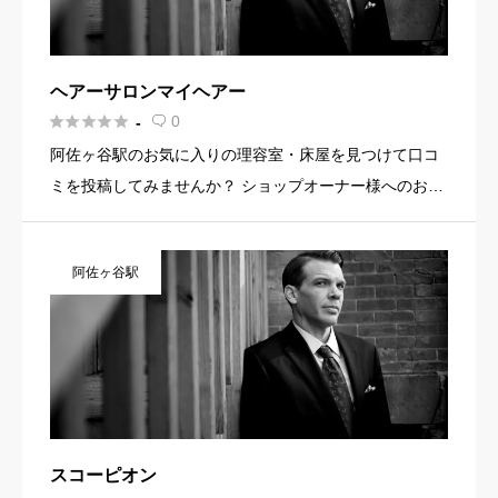
ヘアーサロンマイヘアー





0
-

阿佐ヶ谷駅のお気に入りの理容室・床屋を見つけて口コ
ミを投稿してみませんか？ ショップオーナー様へのお知
らせ お店の魅力を発信してみませんか？ 店舗の基本情
報・イメージ写真・メニュー・PR文章・ホームページリ
阿佐ヶ谷駅
ンクなど機能を […]
スコーピオン