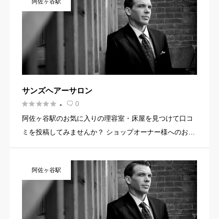
阿佐ヶ谷駅
ンクなど機能を […]
サンズヘアーサロン





0
-

阿佐ヶ谷駅のお気に入りの理容室・床屋を見つけて口コ
ミを投稿してみませんか？ ショップオーナー様へのお知
らせ お店の魅力を発信してみませんか？ 店舗の基本情
報・イメージ写真・メニュー・PR文章・ホームページリ
阿佐ヶ谷駅
ンクなど機能を […]