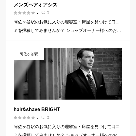
メンズヘアオアシス





0
-

阿佐ヶ谷駅のお気に入りの理容室・床屋を見つけて口コ
ミを投稿してみませんか？ ショップオーナー様へのお知
らせ お店の魅力を発信してみませんか？ 店舗の基本情
報・イメージ写真・メニュー・PR文章・ホームページリ
阿佐ヶ谷駅
ンクなど機能を […]
hair&shave BRIGHT





0
-

阿佐ヶ谷駅のお気に入りの理容室・床屋を見つけて口コ
ミを投稿してみませんか？ ショップオーナー様へのお知