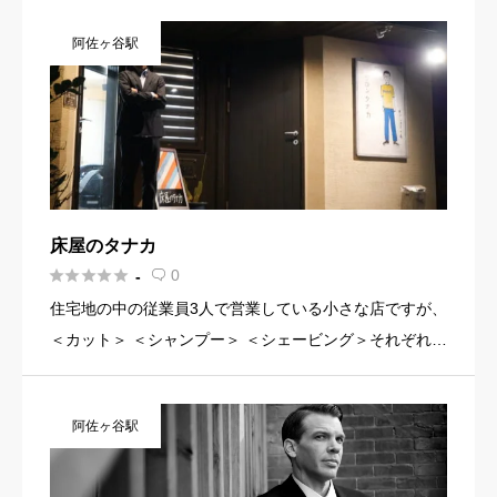
報・イメージ写真・メニュー・PR文章・ホームページリ
阿佐ヶ谷駅
ンクなど機能を […]
床屋のタナカ





0
-

住宅地の中の従業員3人で営業している小さな店ですが、
＜カット＞ ＜シャンプー＞ ＜シェービング＞それぞれに
こだわりを持って仕事をしています。ご来店頂ければ、
当店のこだわりを感じてもらえると思います。 ご来店お
阿佐ヶ谷駅
待ちしており […]