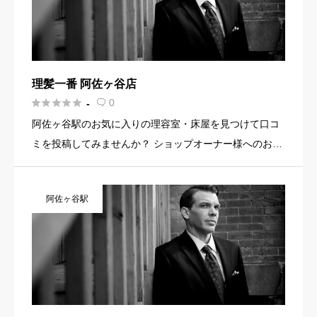
理髪一番 阿佐ヶ谷店





0
-

阿佐ヶ谷駅のお気に入りの理容室・床屋を見つけて口コ
ミを投稿してみませんか？ ショップオーナー様へのお知
らせ お店の魅力を発信してみませんか？ 店舗の基本情
報・イメージ写真・メニュー・PR文章・ホームページリ
阿佐ヶ谷駅
ンクなど機能を […]