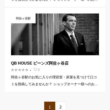
らせ お店の魅力を発信してみませんか？ 店舗の基本情
報・イメージ写真・メニュー・PR文章・ホームページリ
阿佐ヶ谷駅
ンクなど機能を […]
QB HOUSE ビーンズ阿佐ヶ谷店





0
-

阿佐ヶ谷駅のお気に入りの理容室・床屋を見つけて口コ
ミを投稿してみませんか？ ショップオーナー様へのお知
らせ お店の魅力を発信してみませんか？ 店舗の基本情
報・イメージ写真・メニュー・PR文章・ホームページリ
ンクなど機能を […]
1
2