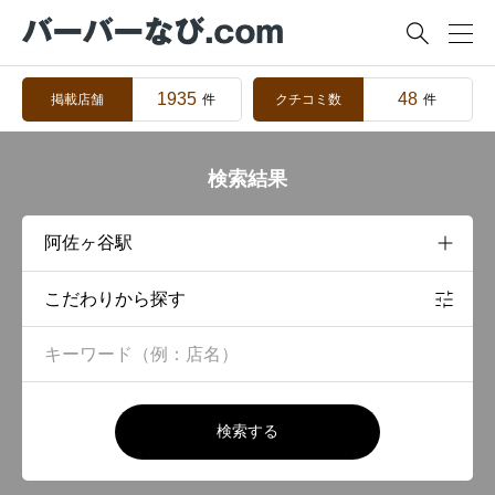

1935
48
掲載店舗
クチコミ数
件
件
検索結果
こだわりから探す
検索する