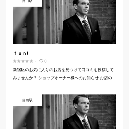
目白駅
使って集客に […]
ｆｕｎ!





0
-

新宿区のお気に入りのお店を見つけて口コミを投稿して
みませんか？ ショップオーナー様へのお知らせ お店の魅
力を発信してみませんか？ 店舗の基本情報・イメージ写
真・メニュー・PR文章・ホームページリンクなど機能を
目白駅
使って集客に […]