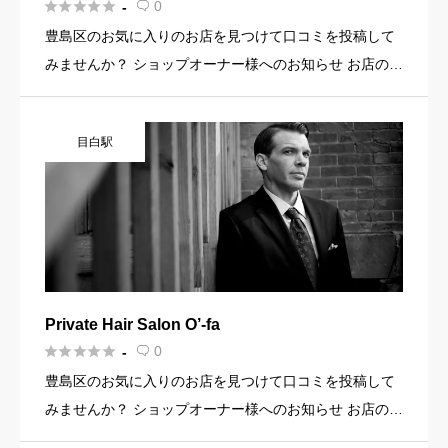





0
-

豊島区のお気に入りのお店を見つけて口コミを投稿して
みませんか？ ショップオーナー様へのお知らせ お店の魅
力を発信してみませんか？ 店舗の基本情報・イメージ写
真・メニュー・PR文章・ホームページリンクなど機能を
目白駅
使って集客に […]
Private Hair Salon O’-fa





0
-

豊島区のお気に入りのお店を見つけて口コミを投稿して
みませんか？ ショップオーナー様へのお知らせ お店の魅
力を発信してみませんか？ 店舗の基本情報・イメージ写