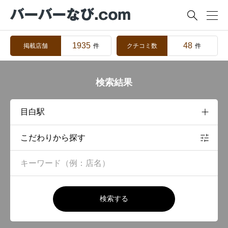

1935
48
掲載店舗
クチコミ数
件
件
検索結果
こだわりから探す
検索する