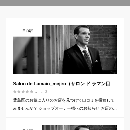
目白駅
Salon de Lamain_mejiro（サロン ド ラマン目白
店）【眼精疲労/シェービング/ディエンチャン/眉





0
-

毛/頭のこりほぐし】
豊島区のお気に入りのお店を見つけて口コミを投稿して
みませんか？ ショップオーナー様へのお知らせ お店の魅
力を発信してみませんか？ 店舗の基本情報・イメージ写
真・メニュー・PR文章・ホームページリンクなど機能を