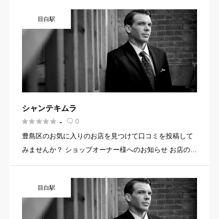
真・メニュー・PR文章・ホームページリンクなど機能を
目白駅
使って集客に […]
シャンテキムラ





0
-

豊島区のお気に入りのお店を見つけて口コミを投稿して
みませんか？ ショップオーナー様へのお知らせ お店の魅
力を発信してみませんか？ 店舗の基本情報・イメージ写
真・メニュー・PR文章・ホームページリンクなど機能を
目白駅
使って集客に […]