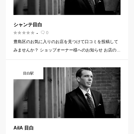
シャンテ目白





0
-

豊島区のお気に入りのお店を見つけて口コミを投稿して
みませんか？ ショップオーナー様へのお知らせ お店の魅
力を発信してみませんか？ 店舗の基本情報・イメージ写
真・メニュー・PR文章・ホームページリンクなど機能を
目白駅
使って集客に […]
AilA 目白