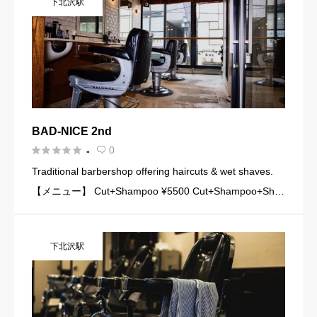
下北沢駅
BAD-NICE 2nd





0
-

Traditional barbershop offering haircuts & wet shaves.
【メニュー】 Cut+Shampoo ¥5500 Cut+Shampoo+Shav
e ¥6500 Pe […]
下北沢駅