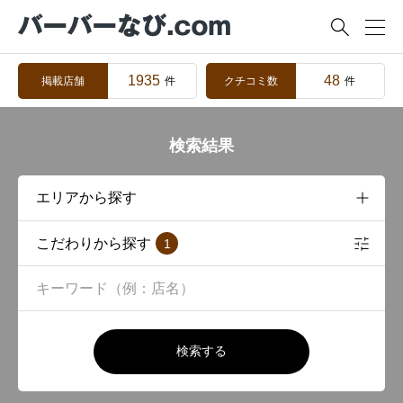

1935
48
掲載店舗
クチコミ数
件
件
検索結果
こだわりから探す
1
検索する