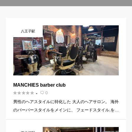
八王子駅
MANCHIES barber club





0
-

男性のヘアスタイルに特化した 大人のヘアサロン。 海外
のバーバースタイルをメインに、 フェードスタイル,を取
り入れた カジュアルスタイルを得意としています。 【八
王子駅 直進 徒歩5分】 EIKI MANCHIES b […]