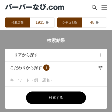

1935
48
掲載店舗
クチコミ数
件
件
検索結果
こだわりから探す
1
検索する