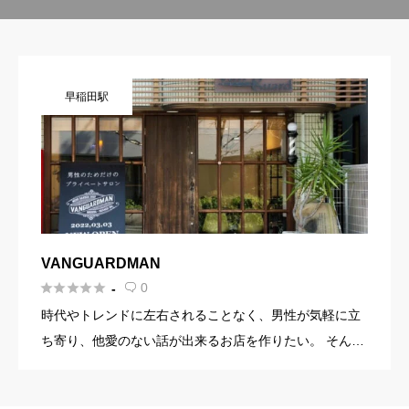
早稲田駅
VANGUARDMAN





0
-

時代やトレンドに左右されることなく、男性が気軽に立
ち寄り、他愛のない話が出来るお店を作りたい。 そんな
コンセンプトからスタートした、【VANGUARDMA
N】。 以前はヘアサロン【Vanguard】として14年間多く