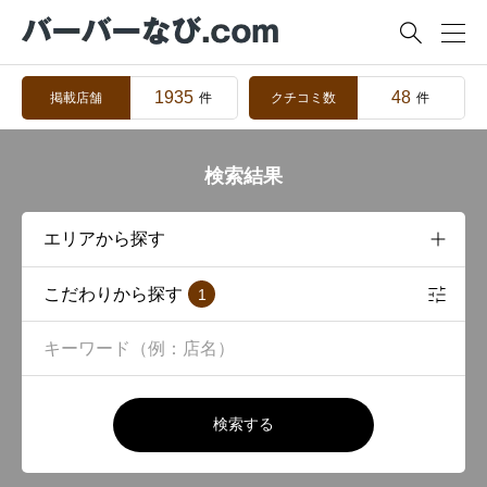

1935
48
掲載店舗
クチコミ数
件
件
検索結果
こだわりから探す
1
検索する