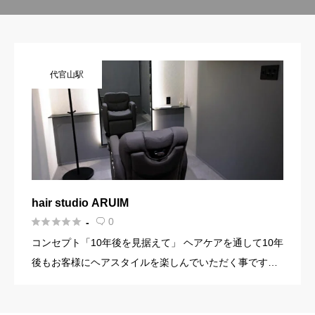
代官山駅
hair studio ARUIM





0
-

コンセプト「10年後を見据えて」 ヘアケアを通して10年
後もお客様にヘアスタイルを楽しんでいただく事です。
年齢を重ねていくうちに様々なというお悩みが増えてき
ます。 これらは老化が原因の一つですが、正しいケアを