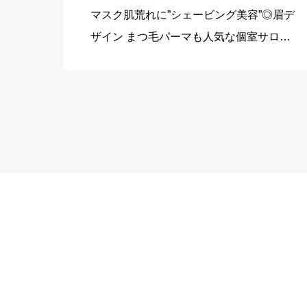
マスク肌荒れに”シェービング美容”◎眉デ
ザイン まつ毛パーマも人気な個室サロン♪
《シェービングで肌悩み改善♪》プロによ
るシェービングで吸い付くような素肌の変
化に驚きの声多数◎肌のくすみ,ザラつき,
肌荒れから眉毛のお手入 […]