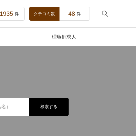
1935
48

クチコミ数
件
件
理容師求人
検索する