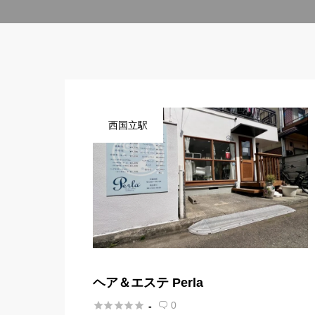
西国立駅
ヘア＆エステ Perla





0
-
