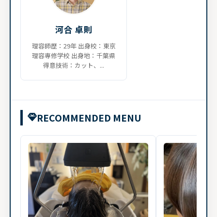
河合 卓則
理容師歴：29年 出身校：東京
理容専修学校 出身地：千葉県
得意技術：カット、...
RECOMMENDED MENU