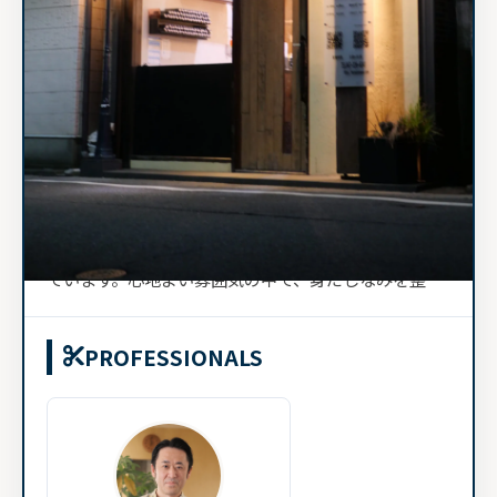
千葉県市川市市川南3-8-15
総武線 市川駅
9:00～19:00
「Hair Salon Kawai」は、「髪・健康・癒し」をテー
マに掲げるサロンです。髪と頭皮の健康を大切にしな
がら、誰もが落ち着ける癒しの空間づくりにこだわっ
ています。心地よい雰囲気の中で、身だしなみを整え
なが...
PROFESSIONALS