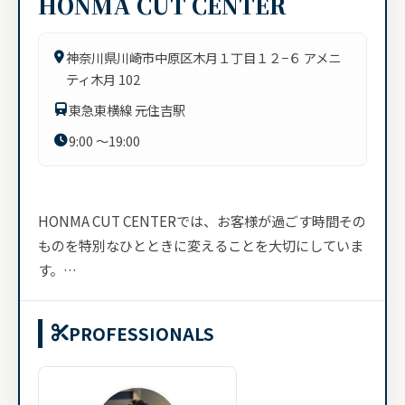
HONMA CUT CENTER
神奈川県川崎市中原区木月１丁目１２−６ アメニ
ティ木月 102
東急東横線 元住吉駅
9:00 ～19:00
HONMA CUT CENTERでは、お客様が過ごす時間その
ものを特別なひとときに変えることを大切にしていま
す。
理髪店へ行くことが楽しみになり、散髪を終えた後に
PROFESSIONALS
は前向きでポジティブな気持ちになれるようなサー...