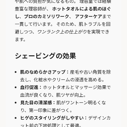
や肌への負担が気になるもの。 理容室では経験
豊富な理容師が、
ホットタオルによる肌のほぐ
し
、
プロのカミソリワーク
、
アフターケア
まで
一貫して行います。 そのため、肌トラブルを回
避しつつ、
ワンランク上の仕上がり
を実現でき
ます。
シェービングの効果
肌のなめらかさアップ：
産毛や古い角質を除
去し、化粧水やクリームの浸透を高める。
血行促進：
ホットタオルとマッサージ効果で
血流が良くなり、肌ツヤが向上。
見た目の清潔感：
肌がワントーン明るくな
り、第一印象に差がつく。
ヒゲのスタイリングがしやすい：
デザインカ
ット前の下地処理として最適。