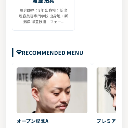
渡邉 拓真
理容師歴：8年 出身校：新潟
理容美容専門学校 出身地：新
潟県 得意技術：フェー...
RECOMMENDED MENU
オープン記念A
プレミアムカ