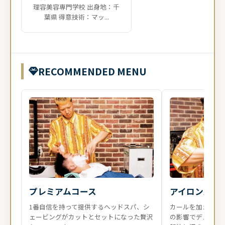
理容美容専門学校 出身地：千
葉県 得意技術：マッ...
RECOMMENDED MENU
プレミアムコース
アイロンパー
1番自信を持って提供するヘッドスパ、シ
カールを加える事
ェービングがカットとセットになった贅沢
の影響でデメリッ