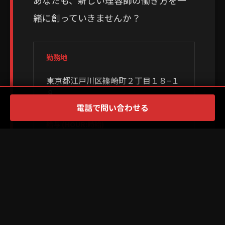
あなたも、新しい理容師の働き方を一
緒に創っていきませんか？
勤務地
東京都江戸川区篠崎町２丁目１８−１
８
電話で問い合わせる
給与 (HOUR:時給)
アシスタント：月給24万円〜<br />
スタイリスト：月給30万円〜
×
PR
休日・待遇
年間休日111日（有給含め120日以