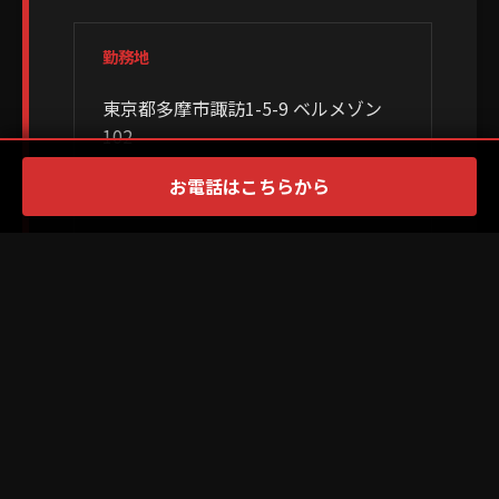
勤務地
東京都多摩市諏訪1-5-9 ベルメゾン
102
お電話はこちらから
給与 (MONTH:月給)
210,000円 〜 250,000円
初任給21万円～（各昇給あり）
休日・待遇
実働8時間（お昼休憩30分・10分休憩
×3回）週休2日制、雇用保険ほか