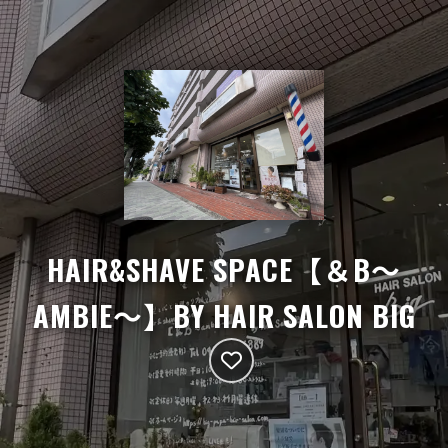
HAIR&SHAVE SPACE【＆B〜
AMBIE〜】BY HAIR SALON BIG