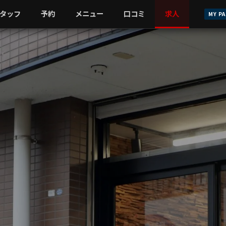
タッフ
予約
メニュー
口コミ
求人
MY P