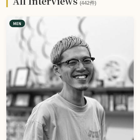
All Interviews
(442件)
MEN