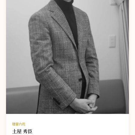
理容六花
土屋 秀臣