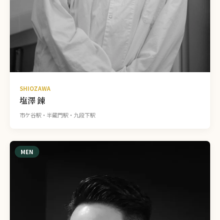
SHIOZAWA
塩澤 錬
市ケ谷駅・半蔵門駅・九段下駅
MEN