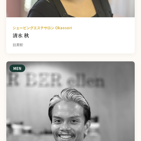
シェービングエステサロン Okaosori
清水 秋
目黒駅
MEN