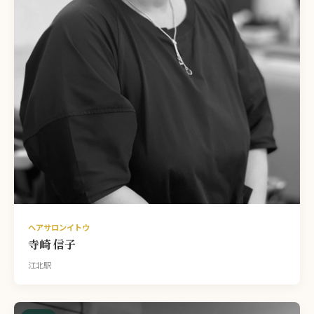
ヘアサロンイトウ
寺崎 信子
江北駅