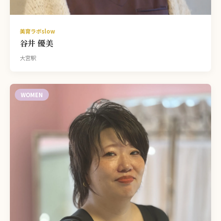
美育ラボslow
谷井 優美
大宮駅
WOMEN