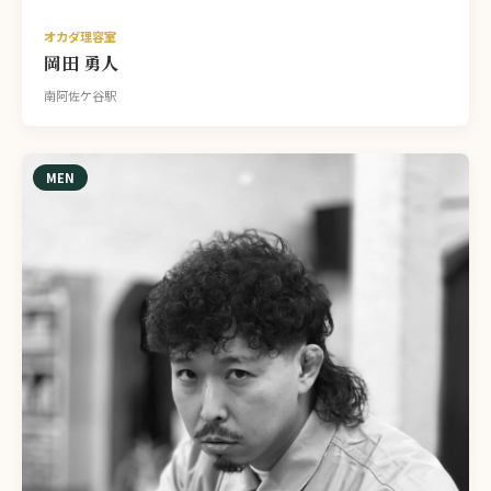
オカダ理容室
岡田 勇人
南阿佐ケ谷駅
MEN