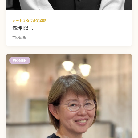
カットスタジオ遊楽部
瀧坪 陽二
市が尾駅
WOMEN