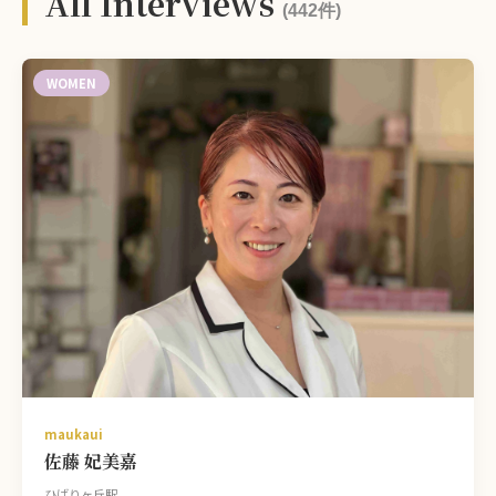
All Interviews
(442件)
WOMEN
maukaui
佐藤 妃美嘉
ひばりヶ丘駅