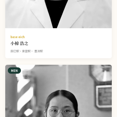
base eich
小椋 浩之
辰巳駅・東雲駅・ 豊洲駅
MEN