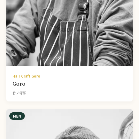
Hair Craft Goro
Goro
竹ノ塚駅
MEN