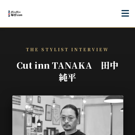
THE STYLIST INTERVIEW
Cut inn TANAKA 田中
純平