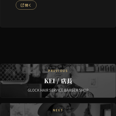
開く
PREVIOUS
KEI / 店長
GLOCK HAIR SERVICE BARBER SHOP
NEXT