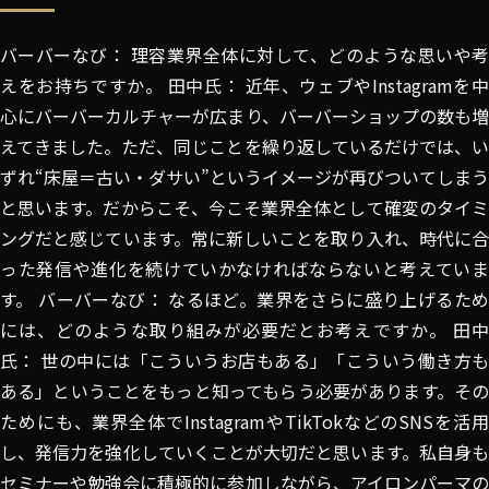
バーバーなび： 理容業界全体に対して、どのような思いや考
えをお持ちですか。 田中氏： 近年、ウェブやInstagramを中
心にバーバーカルチャーが広まり、バーバーショップの数も増
えてきました。ただ、同じことを繰り返しているだけでは、い
ずれ“床屋＝古い・ダサい”というイメージが再びついてしまう
と思います。だからこそ、今こそ業界全体として確変のタイミ
ングだと感じています。常に新しいことを取り入れ、時代に合
った発信や進化を続けていかなければならないと考えていま
す。 バーバーなび： なるほど。業界をさらに盛り上げるため
には、どのような取り組みが必要だとお考えですか。 田中
氏： 世の中には「こういうお店もある」「こういう働き方も
ある」ということをもっと知ってもらう必要があります。その
ためにも、業界全体でInstagramやTikTokなどのSNSを活用
し、発信力を強化していくことが大切だと思います。私自身も
セミナーや勉強会に積極的に参加しながら、アイロンパーマの