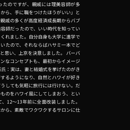
ったのですが、親戚には理美容師が多
いから、手に職をつけたほうがいい」と
、親戚の多くが高度経済成長期からバブ
美容師だったので、いい時代を知ってい
をくれました。自分自身も大学に進学で
ていたので、それならばハサミ一本でど
と思い、上京を決意しました。 バーバ
アンなコンセプトも、最初からイメージ
百氏：実は、妻と結婚式を挙げたのがき
行するようになり、自然とハワイが好き
どうしても気軽に旅行には行けない。だ
のものをハワイ風にしてしまおう、とい
、12〜13年前に全面改装しました。
味から、素敵でワクワクするサロンに仕