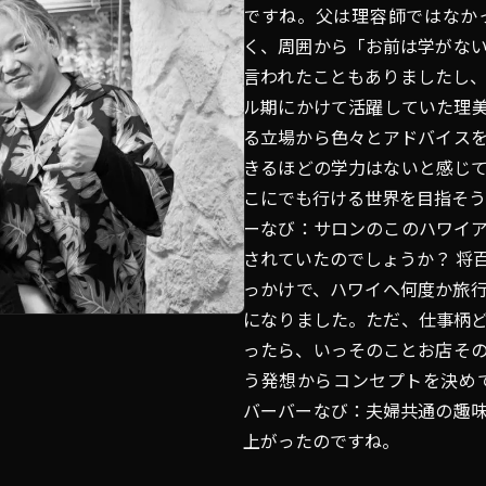
ですね。父は理容師ではなか
く、周囲から「お前は学がな
言われたこともありましたし
ル期にかけて活躍していた理
る立場から色々とアドバイス
きるほどの学力はないと感じ
こにでも行ける世界を目指そう
ーなび：サロンのこのハワイ
されていたのでしょうか？ 将
っかけで、ハワイへ何度か旅
になりました。ただ、仕事柄
ったら、いっそのことお店そ
う発想からコンセプトを決めて
バーバーなび：夫婦共通の趣
上がったのですね。