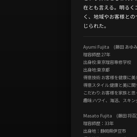
在とも言える。明るく
く、地域やお客様との
じられた。
Ayumi Fujita (藤田 あゆみ
理容師歴:27年
出身校:東京理容専修学校
出身地:東京都
得意技術:お客様を健康に美
得意スタイル:健康と美に関
こだわり:お客様を家族と思
趣味:ハワイ、海活、スキン
Masato Fujita (藤田 将百
理容師歴：33年
出身地：静岡県伊豆市