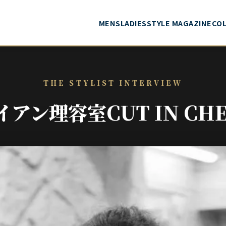
MENS
LADIES
STYLE MAGAZINE
CO
THE STYLIST INTERVIEW
イアン理容室CUT IN CHE