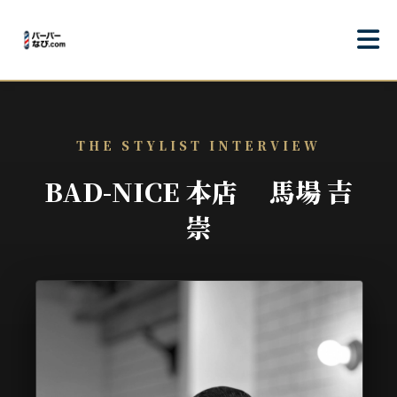
THE STYLIST INTERVIEW
BAD-NICE 本店 馬場 吉
崇