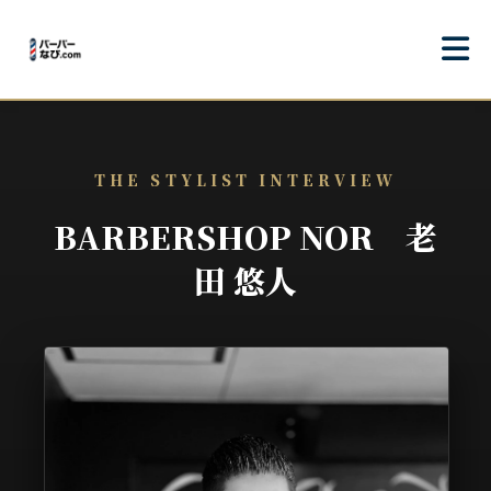
THE STYLIST INTERVIEW
BARBERSHOP NOR 老
田 悠人