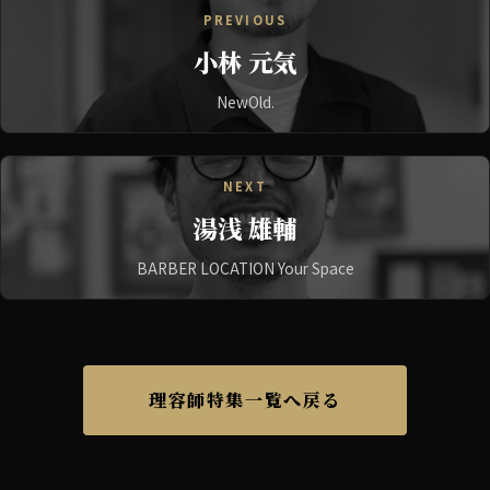
PREVIOUS
小林 元気
NewOld.
NEXT
湯浅 雄輔
BARBER LOCATION Your Space
理容師特集一覧へ戻る