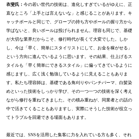
衣斐
氏：
今の若い世代の技術は、進化しすぎているがゆえに、正
直なところ「上手とは言えないな」と感じることがあります。キ
ャッチボールと同じで、グローブの持ち方やボールの握り方から
学ばないと、良いボールは投げられません。理容も同じで、基礎
が大切な業界だからこそ、修行時代が長くて大変でした。しか
し、今は「早く、簡単にスタイリストにして、お金を稼がせる」
という方向に進んでいるように思います。その結果、仕上げるス
タイルも「早く簡単にできるスタイル」に偏ってきているように
感じますし、広く浅く勉強しているように見えることもありま
す。私たち理容師は、基礎である角刈りやパンチパーマ、白髪染
めといった技術をしっかり学び、その一つ一つの技術を深く考え
ながら修行を重ねてきました。その積み重ねが、同業者との話の
中で活きてくることもありますし、実際にそうした技術が役立っ
てトラブルを回避できる場面もあります。
最近では、SNSを活用した集客に力を入れている方も多く、それ