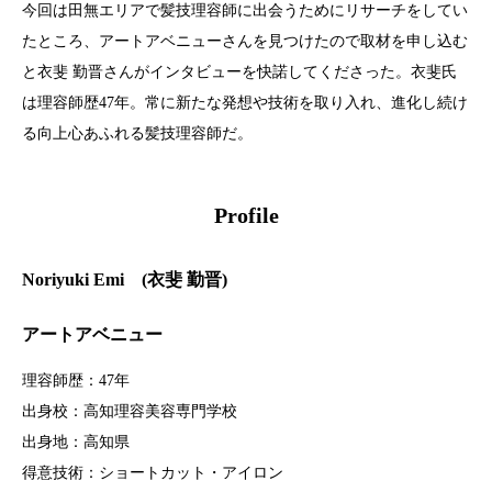
今回は田無エリアで髪技理容師に出会うためにリサーチをしてい
たところ、アートアベニューさんを見つけたので取材を申し込む
と衣斐 勤晋さんがインタビューを快諾してくださった。衣斐氏
は理容師歴47年。常に新たな発想や技術を取り入れ、進化し続け
る向上心あふれる髪技理容師だ。
Profile
Noriyuki Emi (
衣斐 勤晋
)
アートアベニュー
理容師歴：47年
出身校：高知理容美容専門学校
出身地：高知県
得意技術：ショートカット・アイロン