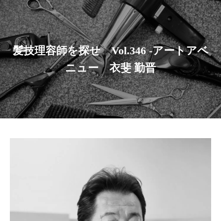
髪技理容師を探せ Vol.346 -アートアベ
ニュー 衣斐 勤晋