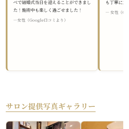
べで結婚式当日を迎えることができまし
も丁寧に施
た！施術中も楽しく過ごせました！
― 女性（Go
―女性（Google口コミより）
サロン提供写真ギャラリー