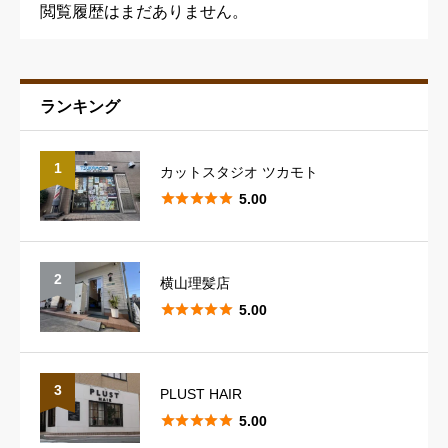
閲覧履歴はまだありません。
ランキング
予約の取りやすさ
必須
1
カットスタジオ ツカモト





星の数をお選びください





5.00
スタッフの対応
必須
2
横山理髪店





星の数をお選びください





5.00
スタイリングのレパートリー
必須
3
PLUST HAIR





5.00





星の数をお選びください