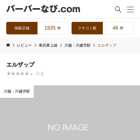

1935
48
掲載店舗
クチコミ数
件
件
レビュー
東武東上線
川越・川越市駅
エルザップ
エルザップ





-
0

川越・川越市駅