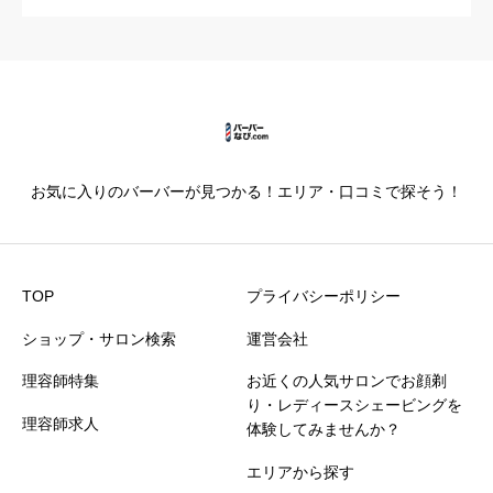
カットの技術
必須





星の数をお選びください
お気に入りのバーバーが見つかる！エリア・口コミで探そう！
仕上がり満足度
必須





星の数をお選びください
TOP
プライバシーポリシー
ショップ・サロン検索
運営会社
価格満足度
必須
理容師特集
お近くの人気サロンでお顔剃





星の数をお選びください
り・レディースシェービングを
理容師求人
体験してみませんか？
エリアから探す