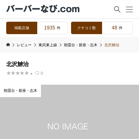

1935
48
掲載店舗
クチコミ数
件
件
レビュー
東武東上線
朝霞台・新座・志木
北沢辧治
北沢辧治





-
0

朝霞台・新座・志木