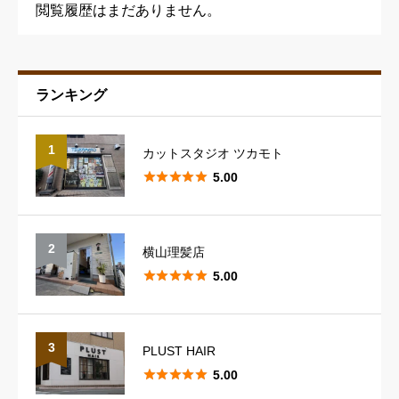
閲覧履歴はまだありません。
ランキング
予約の取りやすさ
必須
1
カットスタジオ ツカモト





星の数をお選びください





5.00
スタッフの対応
必須
2
横山理髪店





星の数をお選びください





5.00
スタイリングのレパートリー
必須
3
PLUST HAIR





5.00





星の数をお選びください