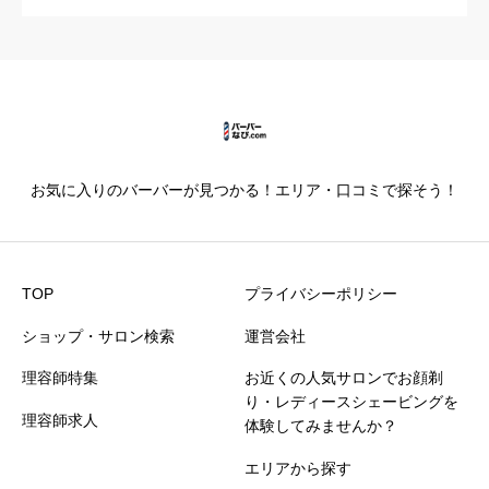
カットの技術
必須





星の数をお選びください
お気に入りのバーバーが見つかる！エリア・口コミで探そう！
仕上がり満足度
必須





星の数をお選びください
TOP
プライバシーポリシー
ショップ・サロン検索
運営会社
価格満足度
必須
理容師特集
お近くの人気サロンでお顔剃





星の数をお選びください
り・レディースシェービングを
理容師求人
体験してみませんか？
エリアから探す