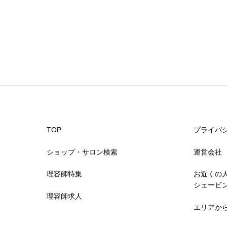
予約の取りやすさ


星の数をお選びください
スタッフの対応
TOP
プライバ


星の数をお選びください
ショップ・サロン検索
運営会社
理容師特集
お近くの
スタイリングのレパートリー
シェービ
理容師求人
エリアか


星の数をお選びください