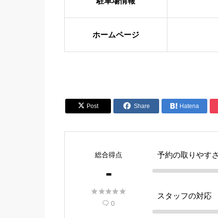
駐車場情報
ホームページ


Post
Share

Hatena
総合得点
予約の取りやす
-





スタッフの対応
0
