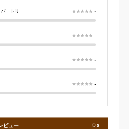
レパートリー





-





-





-





-
レビュー
0
