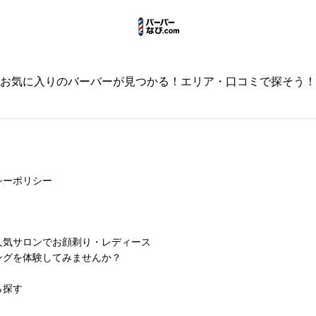
必須
お気に入りのバーバーが見つかる！エリア・口コミで探そう！



必須
シーポリシー



人気サロンでお顔剃り・レディース
必須
ングを体験してみませんか？
ら探す


