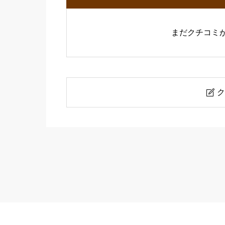
まだクチコミ
ク

遠藤理容室
ニックネーム
必須