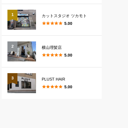
1
カットスタジオ ツカモト





5.00
2
横山理髪店





5.00
3
PLUST HAIR





5.00