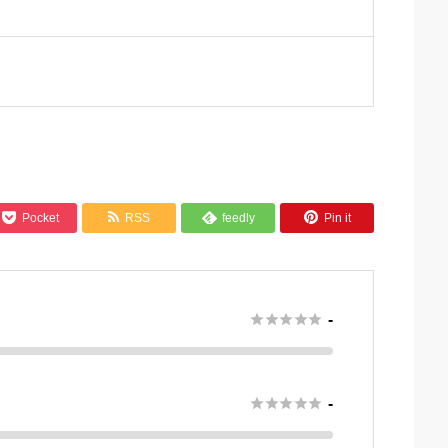



Pocket
RSS
feedly
Pin it

さ





-





-