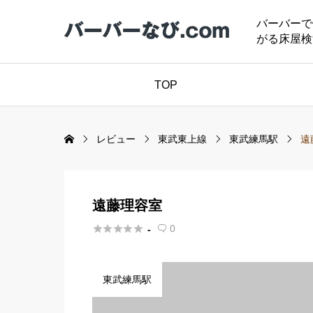
バーバーで
がる床屋検
TOP
レビュー
東武東上線
東武練馬駅
遠
遠藤理容室





0
-

東武練馬駅