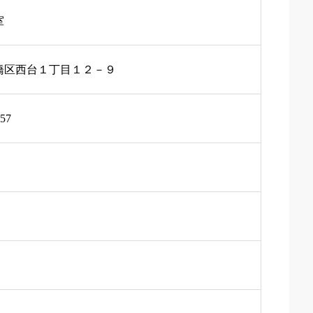
室
橋区西台１丁目１２－９
457