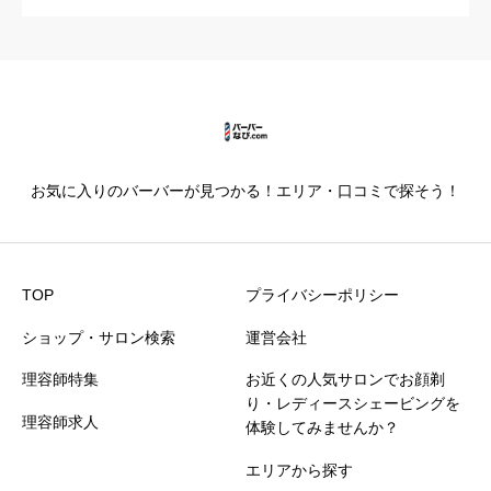
カットの技術
必須





星の数をお選びください
お気に入りのバーバーが見つかる！エリア・口コミで探そう！
仕上がり満足度
必須





星の数をお選びください
TOP
プライバシーポリシー
ショップ・サロン検索
運営会社
価格満足度
必須
理容師特集
お近くの人気サロンでお顔剃





星の数をお選びください
り・レディースシェービングを
理容師求人
体験してみませんか？
エリアから探す