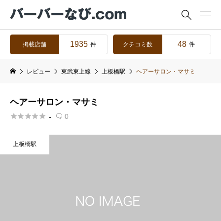

1935
48
掲載店舗
クチコミ数
件
件
レビュー
東武東上線
上板橋駅
ヘアーサロン・マサミ
ヘアーサロン・マサミ





-
0

上板橋駅