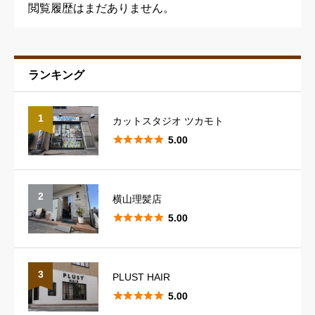
閲覧履歴はまだありません。
ランキング
予約の取りやすさ
必須
1
カットスタジオ ツカモト





星の数をお選びください





5.00
スタッフの対応
必須
2
横山理髪店





星の数をお選びください





5.00
スタイリングのレパートリー
必須
3
PLUST HAIR





5.00





星の数をお選びください