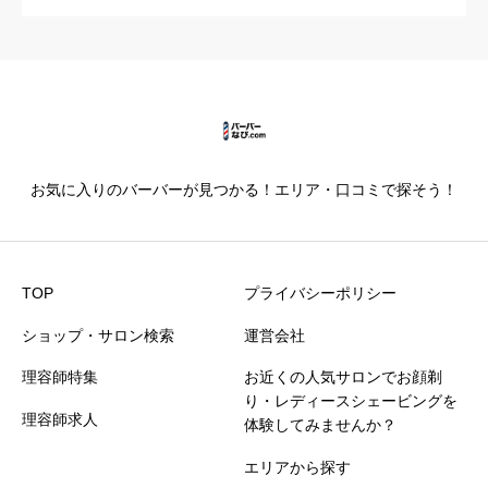
カットの技術
必須





星の数をお選びください
お気に入りのバーバーが見つかる！エリア・口コミで探そう！
仕上がり満足度
必須





星の数をお選びください
TOP
プライバシーポリシー
ショップ・サロン検索
運営会社
価格満足度
必須
理容師特集
お近くの人気サロンでお顔剃





星の数をお選びください
り・レディースシェービングを
理容師求人
体験してみませんか？
エリアから探す