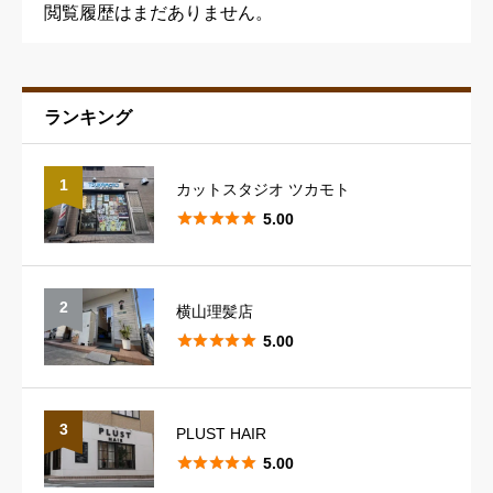
閲覧履歴はまだありません。
ランキング
予約の取りやすさ
必須
1
カットスタジオ ツカモト





星の数をお選びください





5.00
スタッフの対応
必須
2
横山理髪店





星の数をお選びください





5.00
スタイリングのレパートリー
必須
3
PLUST HAIR





5.00





星の数をお選びください