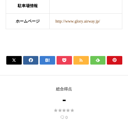
駐車場情報
ホームページ
http://www.glory.airway.jp/







総合得点
-





0
