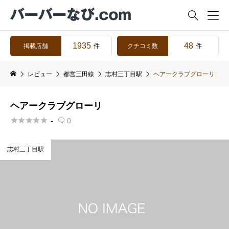

1935
48
掲載店舗
クチコミ数
件
件
レビュー
都営三田線
志村三丁目駅
ヘアークラブグローリ
ヘアークラブグローリ





-
0

志村三丁目駅