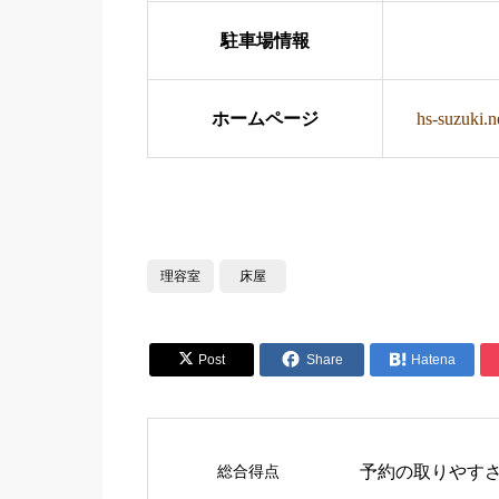
駐車場情報
ホームページ
hs-suzuki.n
理容室
床屋


Post
Share

Hatena
総合得点
予約の取りやす