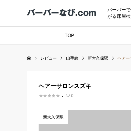
バーバーで
がる床屋検
TOP
レビュー
山手線
新大久保駅
ヘアー
ヘアーサロンスズキ





0
-

新大久保駅