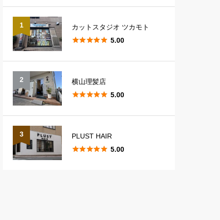
1
カットスタジオ ツカモト





5.00
2
横山理髪店





5.00
3
PLUST HAIR





5.00