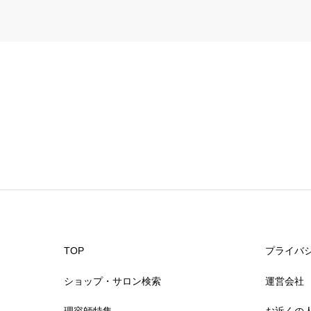
予約の取りやすさ


星の数をお選びください
スタッフの対応
TOP
プライバ


星の数をお選びください
ショップ・サロン検索
運営会社