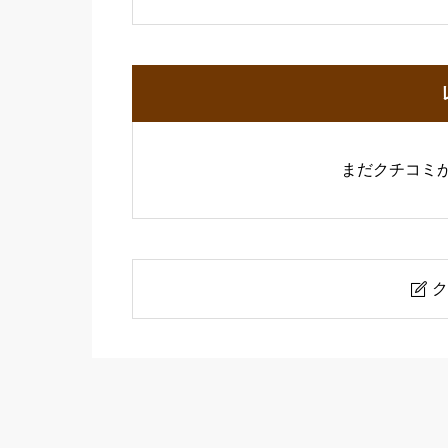
まだクチコミ
ク

ヘアーサロンスズキ
ニックネーム
必須