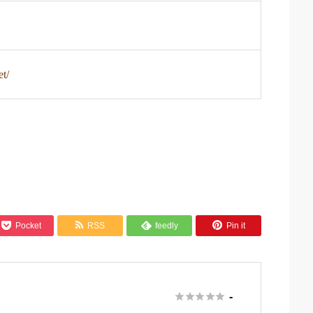
et/



Pocket
RSS
feedly
Pin it

さ





-