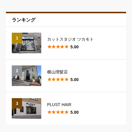
ランキング
予約の取りやすさ
必須
1
カットスタジオ ツカモト





星の数をお選びください





5.00
スタッフの対応
必須
2
横山理髪店





星の数をお選びください





5.00
スタイリングのレパートリー
必須
3
PLUST HAIR





5.00





星の数をお選びください