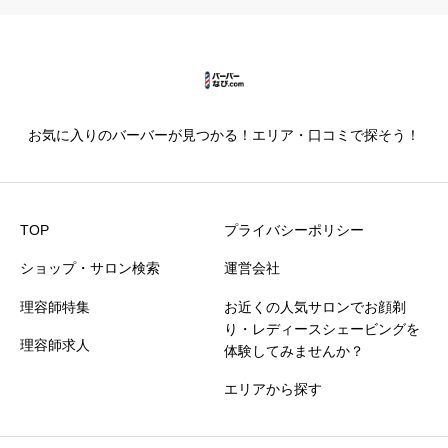
カットの技術
必須





星の数をお選びください
お気に入りのバーバーが見つかる！エリア・口コミで探そう！
仕上がり満足度
必須





星の数をお選びください
TOP
プライバシーポリシー
ショップ・サロン検索
運営会社
価格満足度
必須
理容師特集
お近くの人気サロンでお顔剃





星の数をお選びください
り・レディースシェービングを
理容師求人
体験してみませんか？
エリアから探す
クチコミのタイトル
必須