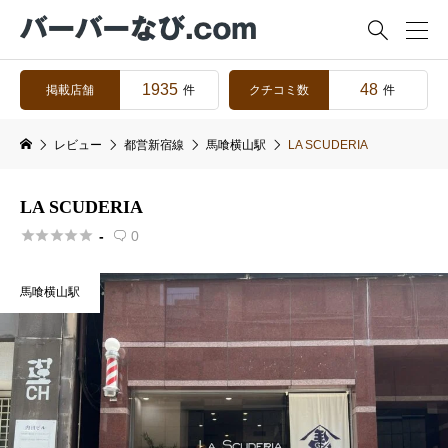

1935
48
掲載店舗
クチコミ数
件
件
レビュー
都営新宿線
馬喰横山駅
LA SCUDERIA
LA SCUDERIA





-
0

馬喰横山駅