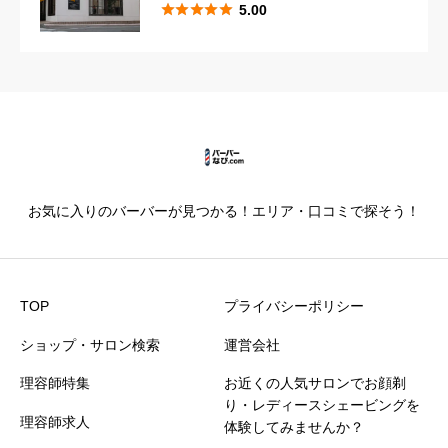





5.00





星の数をお選びください
カットの技術
必須





星の数をお選びください
お気に入りのバーバーが見つかる！エリア・口コミで探そう！
仕上がり満足度
必須





星の数をお選びください
TOP
プライバシーポリシー
ショップ・サロン検索
運営会社
価格満足度
必須
理容師特集
お近くの人気サロンでお顔剃





星の数をお選びください
り・レディースシェービングを
理容師求人
体験してみませんか？