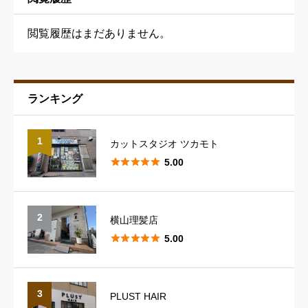
閲覧履歴はまだありません。
ランキング
予約の取りやすさ
必須
1
カットスタジオ ツカモト





星の数をお選びください





5.00
スタッフの対応
必須
2
横山理髪店





星の数をお選びください





5.00
スタイリングのレパートリー
必須
3
PLUST HAIR