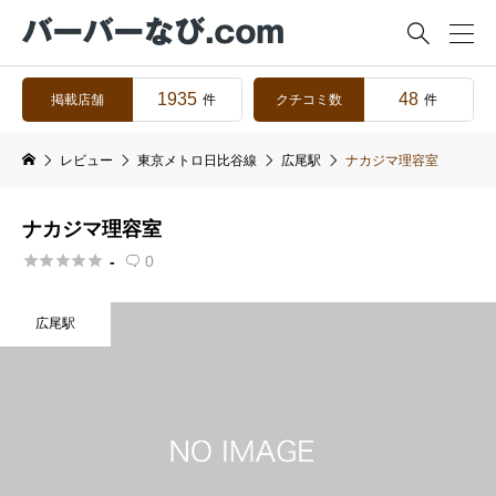

1935
48
掲載店舗
クチコミ数
件
件
レビュー
東京メトロ日比谷線
広尾駅
ナカジマ理容室
ナカジマ理容室





-
0

広尾駅