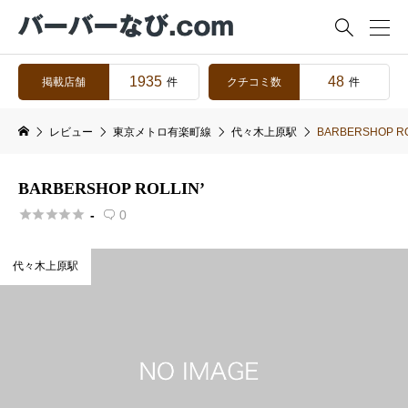

1935
48
掲載店舗
クチコミ数
件
件
レビュー
東京メトロ有楽町線
代々木上原駅
BARBERSHOP RO
BARBERSHOP ROLLIN’





-
0

代々木上原駅