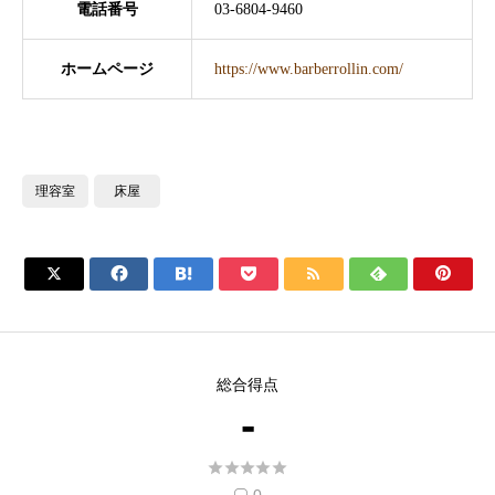
電話番号
03-6804-9460
ホームページ
https://www.barberrollin.com/
理容室
床屋







総合得点
-




