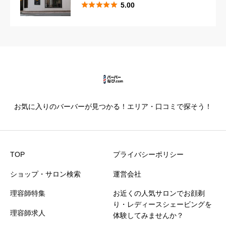





5.00





星の数をお選びください
カットの技術
必須





星の数をお選びください
お気に入りのバーバーが見つかる！エリア・口コミで探そう！
仕上がり満足度
必須





星の数をお選びください
TOP
プライバシーポリシー
ショップ・サロン検索
運営会社
価格満足度
必須
理容師特集
お近くの人気サロンでお顔剃





星の数をお選びください
り・レディースシェービングを
理容師求人
体験してみませんか？