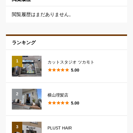
閲覧履歴はまだありません。
ランキング
予約の取りやすさ
必須
1
カットスタジオ ツカモト





星の数をお選びください





5.00
スタッフの対応
必須
2
横山理髪店





星の数をお選びください





5.00
スタイリングのレパートリー
必須
3
PLUST HAIR