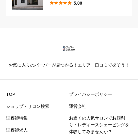





5.00





星の数をお選びください
カットの技術
必須





星の数をお選びください
お気に入りのバーバーが見つかる！エリア・口コミで探そう！
仕上がり満足度
必須





星の数をお選びください
TOP
プライバシーポリシー
ショップ・サロン検索
運営会社
価格満足度
必須
理容師特集
お近くの人気サロンでお顔剃





星の数をお選びください
り・レディースシェービングを
理容師求人
体験してみませんか？