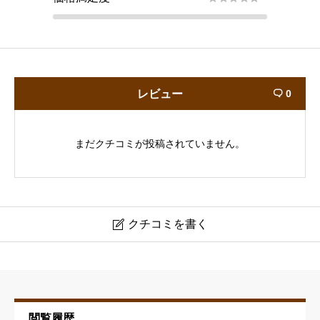
レビュー
0

まだクチコミが投稿されていません。
クチコミを書く

saga 御茶ノ水【サーガ】
ニックネーム
必須
閲覧履歴