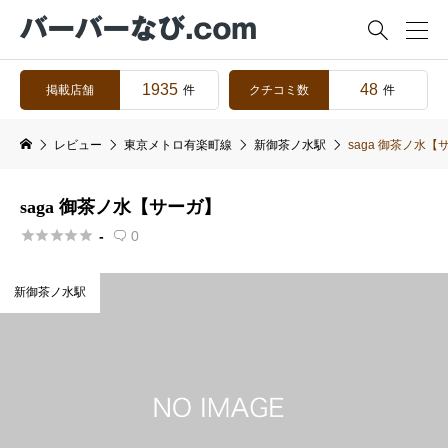

1935
48
掲載店舗
クチコミ数
件
件
レビュー
東京メトロ有楽町線
新御茶ノ水駅
saga 御茶ノ水【
saga 御茶ノ水【サーガ】





-
0

新御茶ノ水駅