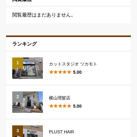
閲覧履歴はまだありません。
ランキング
予約の取りやすさ
必須
1
カットスタジオ ツカモト





星の数をお選びください





5.00
スタッフの対応
必須
2
横山理髪店





星の数をお選びください





5.00
スタイリングのレパートリー
必須
3
PLUST HAIR