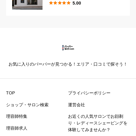





5.00





星の数をお選びください
カットの技術
必須





星の数をお選びください
お気に入りのバーバーが見つかる！エリア・口コミで探そう！
仕上がり満足度
必須





星の数をお選びください
TOP
プライバシーポリシー
ショップ・サロン検索
運営会社
価格満足度
必須
理容師特集
お近くの人気サロンでお顔剃





星の数をお選びください
り・レディースシェービングを
理容師求人
体験してみませんか？