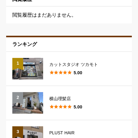
閲覧履歴はまだありません。
ランキング
予約の取りやすさ
必須
1
カットスタジオ ツカモト





星の数をお選びください





5.00
スタッフの対応
必須
2
横山理髪店





星の数をお選びください





5.00
スタイリングのレパートリー
必須
3
PLUST HAIR