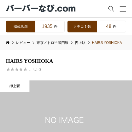

1935
48
掲載店舗
クチコミ数
件
件
レビュー
東京メトロ半蔵門線
押上駅
HAIRS YOSHIOKA
HAIRS YOSHIOKA





-
0

押上駅