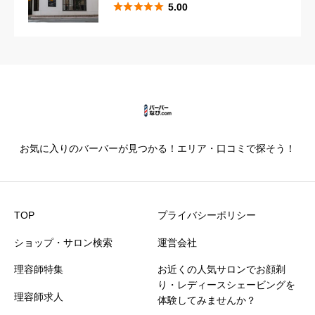





5.00





星の数をお選びください
カットの技術
必須





星の数をお選びください
お気に入りのバーバーが見つかる！エリア・口コミで探そう！
仕上がり満足度
必須





星の数をお選びください
TOP
プライバシーポリシー
ショップ・サロン検索
運営会社
価格満足度
必須
理容師特集
お近くの人気サロンでお顔剃





星の数をお選びください
り・レディースシェービングを
理容師求人
体験してみませんか？