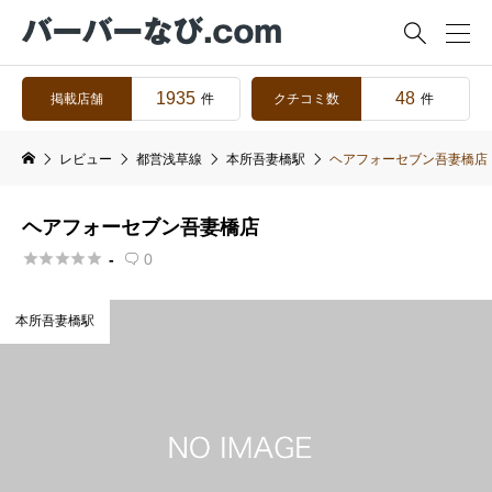

1935
48
掲載店舗
クチコミ数
件
件
レビュー
都営浅草線
本所吾妻橋駅
ヘアフォーセブン吾妻橋店
ヘアフォーセブン吾妻橋店





-
0

本所吾妻橋駅