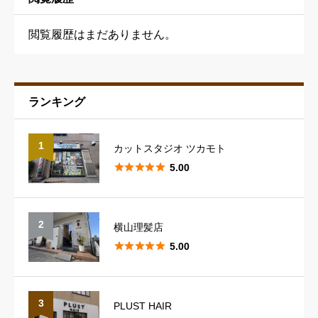
閲覧履歴はまだありません。
ランキング
予約の取りやすさ
必須
1
カットスタジオ ツカモト





星の数をお選びください





5.00
スタッフの対応
必須
2
横山理髪店





星の数をお選びください





5.00
スタイリングのレパートリー
必須
3
PLUST HAIR