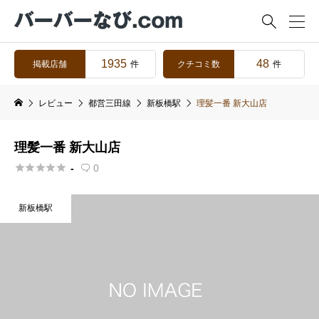

1935
48
掲載店舗
クチコミ数
件
件
レビュー
都営三田線
新板橋駅
理髪一番 新大山店
理髪一番 新大山店





-
0

新板橋駅