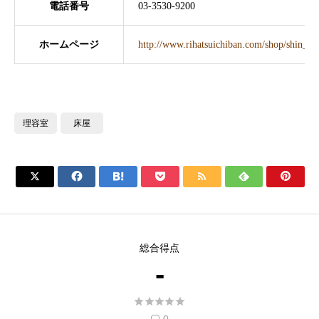
電話番号
03-3530-9200
ホームページ
http://www.rihatsuichiban.com/shop/shin_o
理容室
床屋







総合得点
-




