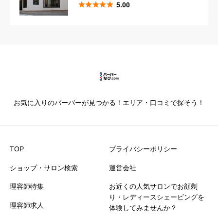





5.00





星の数をお選びください
カットの技術
必須





星の数をお選びください
お気に入りのバーバーが見つかる！エリア・口コミで探そう！
仕上がり満足度
必須





星の数をお選びください
TOP
プライバシーポリシー
ショップ・サロン検索
運営会社
価格満足度
必須
理容師特集
お近くの人気サロンでお顔剃





星の数をお選びください
り・レディースシェービングを
理容師求人
体験してみませんか？