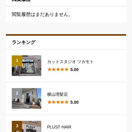
閲覧履歴はまだありません。
ランキング
予約の取りやすさ
必須
1
カットスタジオ ツカモト





星の数をお選びください





5.00
スタッフの対応
必須
2
横山理髪店





星の数をお選びください





5.00
スタイリングのレパートリー
必須
3
PLUST HAIR