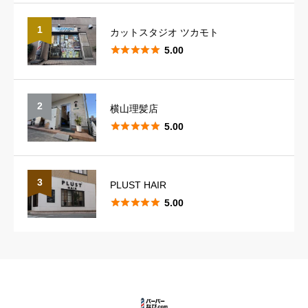
予約の取りやすさ
必須
1
カットスタジオ ツカモト





5.00





星の数をお選びください
スタッフの対応
必須
2
横山理髪店





5.00





星の数をお選びください
3
PLUST HAIR
スタイリングのレパートリー
必須





5.00





星の数をお選びください
カットの技術
必須