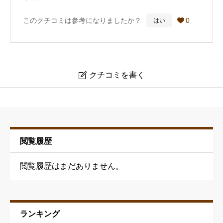
どんどん勝手に引き出されて、気づいたらめっちゃ好き
このクチコミは参考になりましたか？
0
はい

でずっと通ってます。
後人生相談とかも聞いてもらったりしちゃってます！ご
めんなさい
もう誰かバレたかな？笑
クチコミを書く

技術も説明付きで上手なのはもちろんで、スタッフの方
BARBER SALON Passione(旧KAZU HAIR 新橋レンガ
通り店)
も笑顔で品よく送り出してくれるので転勤とかない限り
はもうずっとここにします！
閲覧履歴
ニックネーム
必須
いつもありがとう！
閲覧履歴はまだありません。
ランキング