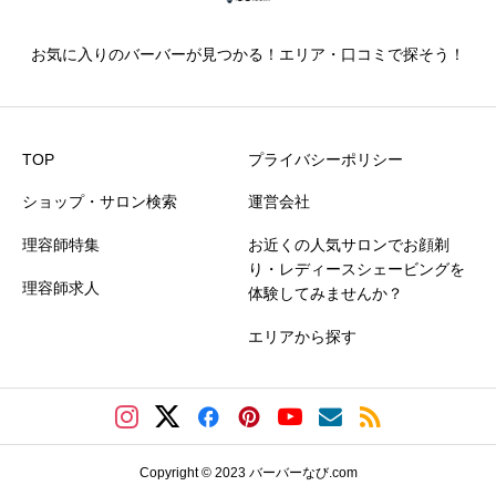





星の数をお選びください
お気に入りのバーバーが見つかる！エリア・口コミで探そう！
仕上がり満足度
必須





星の数をお選びください
TOP
プライバシーポリシー
ショップ・サロン検索
運営会社
価格満足度
必須
理容師特集
お近くの人気サロンでお顔剃
り・レディースシェービングを
理容師求人





星の数をお選びください
体験してみませんか？
エリアから探す
クチコミのタイトル
必須
Copyright © 2023 バーバーなび.com