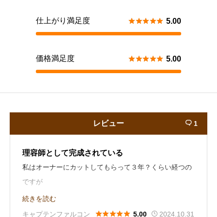
仕上がり満足度





5.00
価格満足度





5.00
レビュー
1

理容師として完成されている
私はオーナーにカットしてもらって３年？くらい経つの
ですが
伝えるのが得意ではなかったのですが、髪の毛の悩みか
続きを読む
ら、髪の知識、セットの知識もいつの間にか私の悩みが





キャプテンファルコン
2024.10.31
5.00