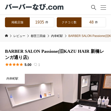

1935
48
掲載店舗
クチコミ数
件
件
レビュー
都営三田線
内幸町駅
BARBER SALON Passione
BARBER SALON Passione(旧KAZU HAIR 新橋レ
ンガ通り店)





5.00
1

内幸町駅