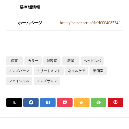
駐車場情報
ホームページ
beauty.hotpepper.jp/slnH000408534/
個室
カラー
理容室
床屋
ヘッドスパ
メンズパーマ
トリートメント
ネイルケア
半個室
フェイシャル
メンズサロン






