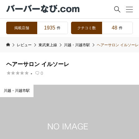

1935
48
掲載店舗
クチコミ数
件
件
レビュー
東武東上線
川越・川越市駅
ヘアーサロン イルソーレ
ヘアーサロン イルソーレ





-
0

川越・川越市駅