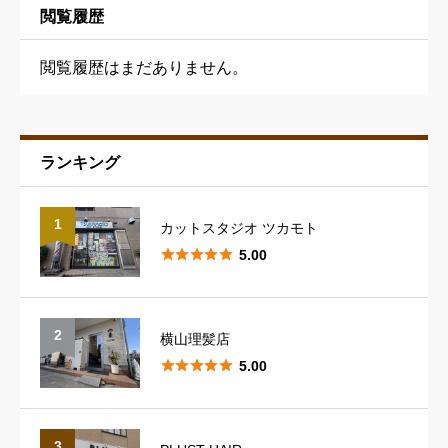
ニックネーム
必須
閲覧履歴
閲覧履歴はまだありません。
ランキング
予約の取りやすさ
必須
1
カットスタジオ ツカモト





星の数をお選びください





5.00
スタッフの対応
必須
2
横山理髪店





星の数をお選びください





5.00
スタイリングのレパートリー
必須
3