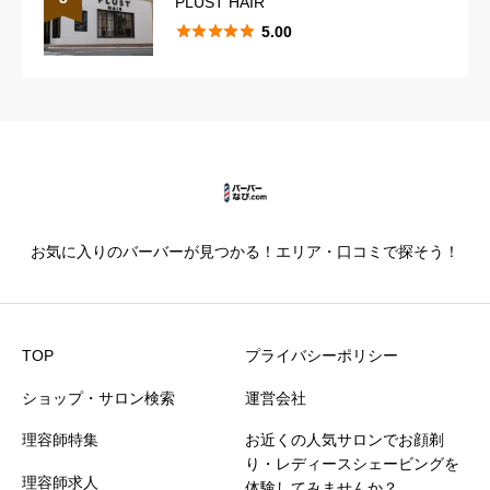
PLUST HAIR





5.00





星の数をお選びください
カットの技術
必須





星の数をお選びください
お気に入りのバーバーが見つかる！エリア・口コミで探そう！
仕上がり満足度
必須





星の数をお選びください
TOP
プライバシーポリシー
ショップ・サロン検索
運営会社
価格満足度
必須
理容師特集
お近くの人気サロンでお顔剃





星の数をお選びください
り・レディースシェービングを
理容師求人
体験してみませんか？