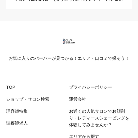
ビング サロン フレハ 自由が丘 出身校：東京理容専修学
校出身地：東京都得意技術：耳たぶ剃りこだわり：ご
[…]
お気に入りのバーバーが見つかる！エリア・口コミで探そう！
TOP
プライバシーポリシー
ショップ・サロン検索
運営会社
理容師特集
お近くの人気サロンでお顔剃
り・レディースシェービングを
理容師求人
体験してみませんか？
エリアから探す