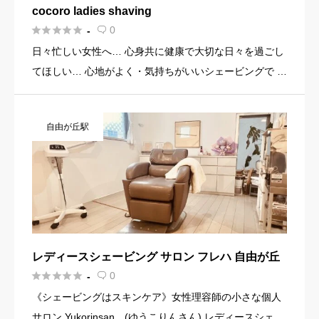
cocoro ladies shaving





0
-

日々忙しい女性へ… 心身共に健康で大切な日々を過ごし
てほしい… 心地がよく・気持ちがいいシェービングで ゆ
ったりとした時間をお過ごしください。 心身共にリフレ
ッシュして頂けましたら嬉しいです。 Yuka Sekiguch
自由が丘駅
[…]
レディースシェービング サロン フレハ 自由が丘





0
-

《シェービングはスキンケア》女性理容師の小さな個人
サロン Yukorinsan (ゆうこりんさん) レディースシェー