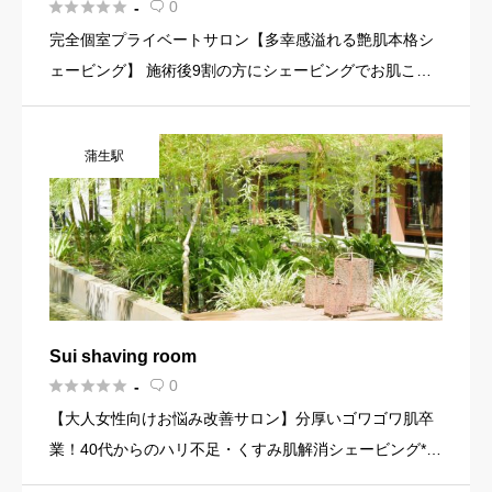





0
-

完全個室プライベートサロン【多幸感溢れる艶肌本格シ
ェービング】 施術後9割の方にシェービングでお肌こん
なに変わるんだ！と言われます。産毛と一緒に古い角質
がオフされメイクノリが良くなり自分の肌を鏡で見る度
蒲生駅
嬉しくなって好きに […]
Sui shaving room





0
-

【大人女性向けお悩み改善サロン】分厚いゴワゴワ肌卒
業！40代からのハリ不足・くすみ肌解消シェービング*
お疲れ肌を内臓から元気にリセット！肌質改善とボディ