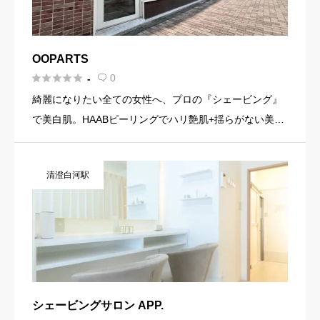
OOPARTS





0
-

綺麗になりたい全ての女性へ、プロの『シェービング』
で美白肌。HAABピーリングでハリ艶肌+揺らがない美肌
◇初めての方でも安心◇自分だけの贅沢時間を。丁寧な
カウンセリングで一人ひとりの悩みに合わせた施術。◇
清澄白河駅
こだわり◇化粧 […]
シェービングサロン APP.