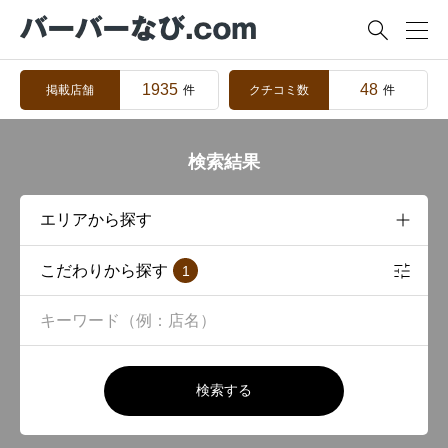

1935
48
掲載店舗
クチコミ数
件
件
検索結果
こだわりから探す
1
検索する