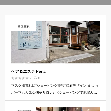
西国立駅
ヘア＆エステ Perla





0
-

マスク肌荒れに”シェービング美容”◎眉デザイン まつ毛
パーマも人気な個室サロン♪ 《シェービングで肌悩み改
善♪》プロによるシェービングで吸い付くような素肌の変
化に驚きの声多数◎肌のくすみ,ザラつき,肌荒れから眉毛