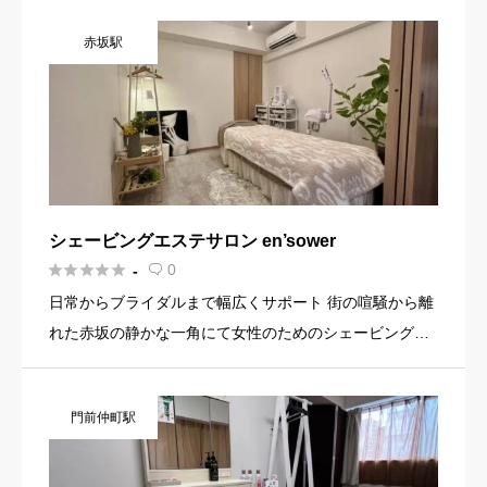
ケアが同時に叶うメニューが大好評◎東洋医学を使った
赤坂駅
あなただけの肌育 […]
シェービングエステサロン en’sower





0
-

日常からブライダルまで幅広くサポート 街の喧騒から離
れた赤坂の静かな一角にて女性のためのシェービングサ
ービスを提供しており、長年の経験を活かしてお客様一
人ひとりの肌質や悩みに合わせて丁寧な施術を行ってい
門前仲町駅
ます。 シェービン […]