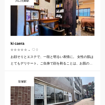
川口元郷駅
のお手入 […]
ki caera





0
-

お顔そりとエステで、一段と明るい表情に。 女性の肌は
とてもデリケート。ご自身で顔を剃ることは、お肌の角
質を深く削ってしまい、傷める原因となってしまいま
す。当サロンでは、お客様の肌を傷つけず、やわらかな
笹塚駅
うぶ毛と古い角質のみ […]