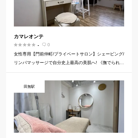
カマレオンテ





0
-

女性専用【門前仲町/プライベートサロン】シェービング/
リンパマッサージで自分史上最高の美肌へ! 《撫でられて
いるような優しい剃り心地の凄腕シェービング》 肌の古
い角質とムダ毛を除去しターンオーバーを促進！ お肌を
田無駅
ワントー […]