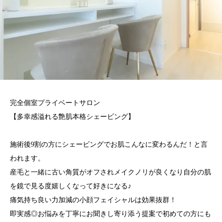
完全個室プライベートサロン
【多幸感溢れる艶肌本格シェービング】
施術後9割の方にシェービングでお肌こんなに変わるんだ！と言
われます。
産毛と一緒に古い角質がオフされメイクノリが良くなり自分の肌
を鏡で見る度嬉しくなって好きになる♪
痛気持ち良い力加減の小顔フェイシャルは効果抜群！
即実感◎お悩みを丁寧にお聞きし寄り添う提案で初めての方にも