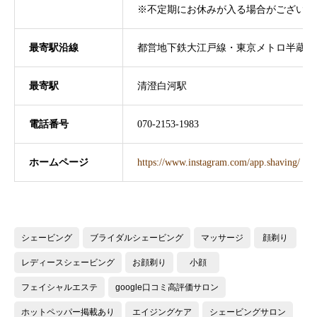
※不定期にお休みが入る場合がございま
最寄駅沿線
都営地下鉄大江戸線・東京メトロ半蔵門
最寄駅
清澄白河駅
電話番号
070-2153-1983
ホームページ
https://www.instagram.com/app.shaving/
シェービング
ブライダルシェービング
マッサージ
顔剃り
レディースシェービング
お顔剃り
小顔
フェイシャルエステ
google口コミ高評価サロン
ホットペッパー掲載あり
エイジングケア
シェービングサロン