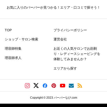
お気に入りのバーバーが見つかる！エリア・口コミで探そう！
仕上がり満足度
必須





星の数をお選びください
TOP
プライバシーポリシー
ショップ・サロン検索
運営会社
価格満足度
必須
理容師特集
お近くの人気サロンでお顔剃





星の数をお選びください
り・レディースシェービングを
理容師求人
体験してみませんか？
エリアから探す
クチコミのタイトル
必須
Copyright © 2023 バーバーなび.com