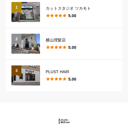
1
カットスタジオ ツカモト





星の数をお選びください





5.00
スタッフの対応
必須
2
横山理髪店





星の数をお選びください





5.00
スタイリングのレパートリー
必須
3
PLUST HAIR





5.00





星の数をお選びください
カットの技術
必須





星の数をお選びください