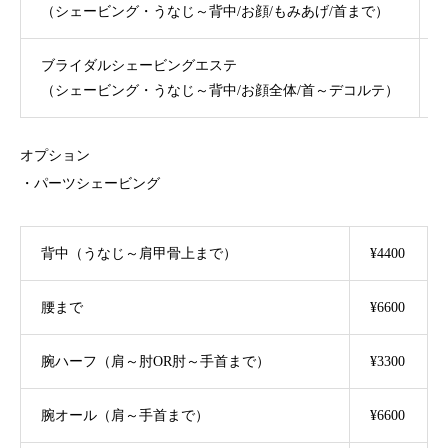
（シェービング・うなじ～背中/お顔/もみあげ/首まで）
ブライダルシェービングエステ
¥
（シェービング・うなじ～背中/お顔全体/首～デコルテ）
オプション
・パーツシェービング
背中（うなじ～肩甲骨上まで）
¥4400
腰まで
¥6600
腕ハーフ（肩～肘OR肘～手首まで）
¥3300
腕オール（肩～手首まで）
¥6600