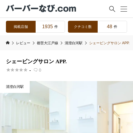

1935
48
掲載店舗
クチコミ数
件
件
レビュー
都営大江戸線
清澄白河駅
シェービングサロン APP.
シェービングサロン APP.





-
0

清澄白河駅