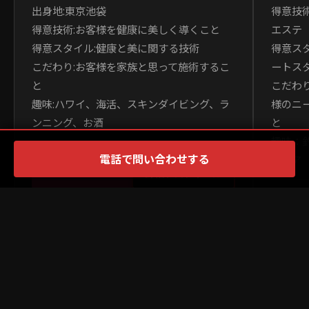
出身地:東京池袋
得意技
得意技術:お客様を健康に美しく導くこと
エステ
得意スタイル:健康と美に関する技術
得意ス
こだわり:お客様を家族と思って施術するこ
ートス
と
こだわ
趣味:ハワイ、海活、スキンダイビング、ラ
様のニ
ンニング、お酒
と
趣味：
電話で問い合わせする
ティア
INSTAGRAM
詳細プロフィール
I
×
PR