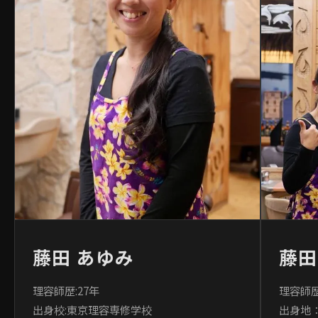
藤田 あゆみ
藤田
理容師歴:27年
理容師歴
出身校:東京理容専修学校
出身地