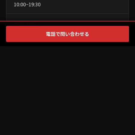
10:00~19:30
WEEKENDS
電話で問い合わせる
9:00~19:00
CLOSED
PAYMENT
×
WEBSITE
PR
Official Site ↗