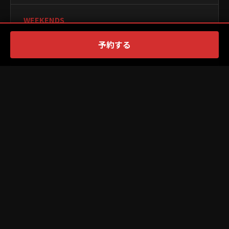
WEEKENDS
9:30~19:15
予約する
CLOSED
PAYMENT
WEBSITE
×
PR
Official Site ↗