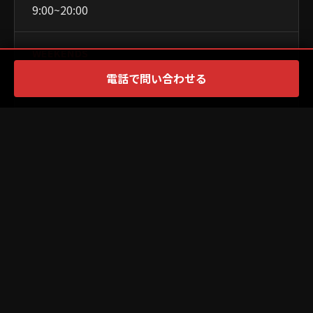
9:00~20:00
WEEKENDS
電話で問い合わせる
8:30~19:00
CLOSED
PAYMENT
×
PR
WEBSITE
Official Site ↗