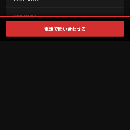
WEEKENDS
電話で問い合わせる
10:00~20:00
CLOSED
×
PR
PAYMENT
WEBSITE
Official Site ↗