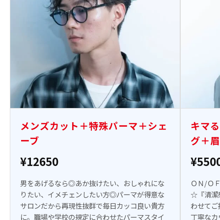
メンズカット＋特殊パーマ＋シェ
キマる
ーブ
グ＋眉
¥12650
¥550
男をあげるなら◎あか抜けたい、おしゃれにな
ＯＮ/Ｏ
りたい、イメチェンしたい方◎パーマが得意な
☆『清潔
サロンだから再現性抜群で毎日カッコ良い貴方
わせてご
に。職場や学校の規定に合わせたパーマスタイ
丁寧なカ