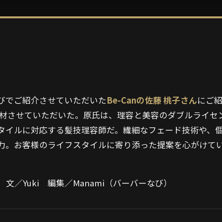
びでご紹介させていただいた
Be-Canの佐藤 桃子さん
にご紹
を取材させていただいた。原氏は、理容と美容のダブルライセ
タイルに対応する髪技理容師だ。繊細なフェード技術や、個
力。お客様のライフスタイルに寄り添った提案を心がけて
／Yuki 文／Yuki 編集／Manami（バーバーなび）