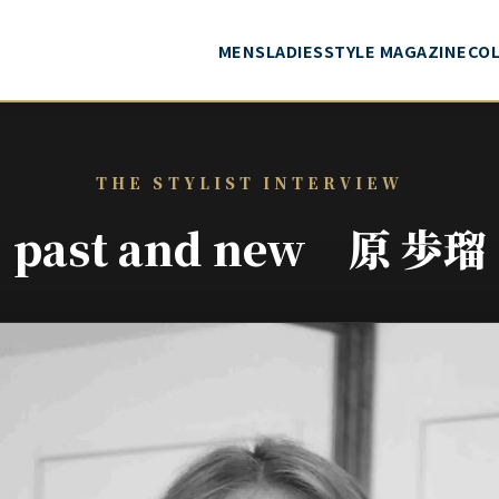
MENS
LADIES
STYLE MAGAZINE
CO
THE STYLIST INTERVIEW
past and new 原 歩瑠