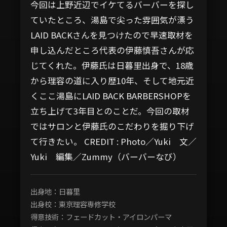
今回は上野近辺でイケてるバーバーを探し
ていたところ、湯島で尖った雰囲気が漂う
LAID BACKさんを見つけたので早速取材を
申し込んだところ代表の伊藤慎吾さんが応
じてくれた。伊藤氏は日暮里出身で、18歳
から理容の道に入り歴10年、そして地元近
くここ湯島にLAID BACK BARBERSHOPを
立ち上げて3年目とのことだ。今回の取材
ではサロンと伊藤氏のこだわりを掘り下げ
て行きたい。 CREDIT : Photo／Yuki 文／
Yuki 編集／Zummy（バーバーなび）
出身地：日暮里
出身校：東京理容専修学校
得意技術：フェードカット・アイロンパーマ