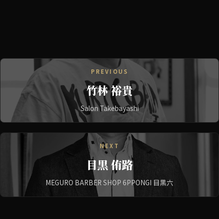
PREVIOUS
竹林 裕貴
Salon Takebayashi
NEXT
目黒 侑路
MEGURO BARBER SHOP 6PPONGI 目黒六