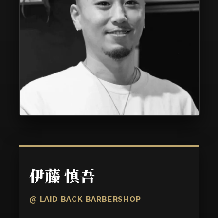
伊藤 慎吾
@ LAID BACK BARBERSHOP